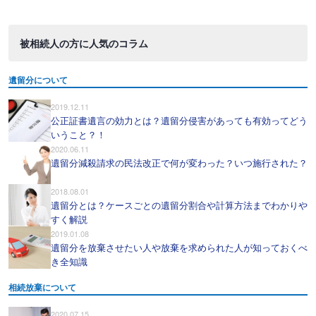
被相続人の方に人気のコラム
遺留分について
2019.12.11
公正証書遺言の効力とは？遺留分侵害があっても有効ってどう
いうこと？！
2020.06.11
遺留分減殺請求の民法改正で何が変わった？いつ施行された？
2018.08.01
遺留分とは？ケースごとの遺留分割合や計算方法までわかりや
すく解説
2019.01.08
遺留分を放棄させたい人や放棄を求められた人が知っておくべ
き全知識
相続放棄について
2020.07.15