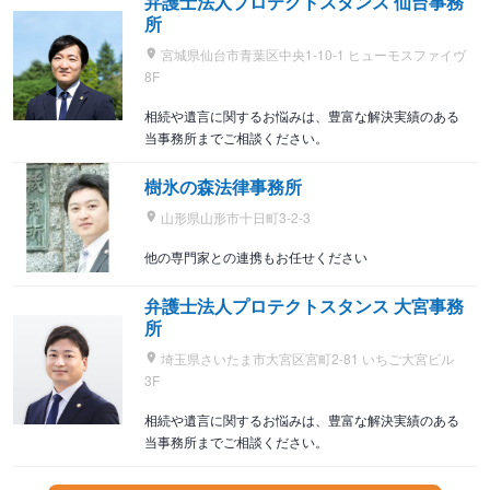
弁護士法人プロテクトスタンス 仙台事務
所
宮城県仙台市青葉区中央1-10-1 ヒューモスファイヴ
8F
相続や遺言に関するお悩みは、豊富な解決実績のある
当事務所までご相談ください。
樹氷の森法律事務所
山形県山形市十日町3-2-3
他の専門家との連携もお任せください
弁護士法人プロテクトスタンス 大宮事務
所
埼玉県さいたま市大宮区宮町2-81 いちご大宮ビル
3F
相続や遺言に関するお悩みは、豊富な解決実績のある
当事務所までご相談ください。