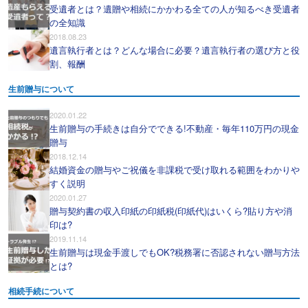
受遺者とは？遺贈や相続にかかわる全ての人が知るべき受遺者
の全知識
2018.08.23
遺言執行者とは？どんな場合に必要？遺言執行者の選び方と役
割、報酬
生前贈与について
2020.01.22
生前贈与の手続きは自分でできる!不動産・毎年110万円の現金
贈与
2018.12.14
結婚資金の贈与やご祝儀を非課税で受け取れる範囲をわかりや
すく説明
2020.01.27
贈与契約書の収入印紙の印紙税(印紙代)はいくら?貼り方や消
印は?
2019.11.14
生前贈与は現金手渡しでもOK?税務署に否認されない贈与方法
とは?
相続手続について