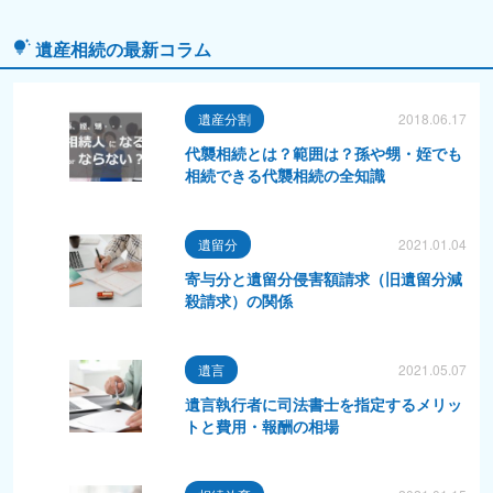
遺産相続の最新コラム
遺産分割
2018.06.17
代襲相続とは？範囲は？孫や甥・姪でも
相続できる代襲相続の全知識
遺留分
2021.01.04
寄与分と遺留分侵害額請求（旧遺留分減
殺請求）の関係
遺言
2021.05.07
遺言執行者に司法書士を指定するメリッ
トと費用・報酬の相場