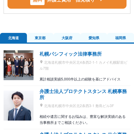
北海道
東京都
大阪府
愛知県
福岡県
札幌パシフィック法律事務所
北海道札幌市中央区北4条西2-1-1 カメイ札幌駅前ビ
ル7階
累計相談実績5,000件以上の経験を基にアドバイス
弁護士法人プロテクトスタンス 札幌事務
所
北海道札幌市中央区北2条西3-1 敷島ビル3F
相続や遺言に関するお悩みは、豊富な解決実績のある
当事務所までご相談ください。