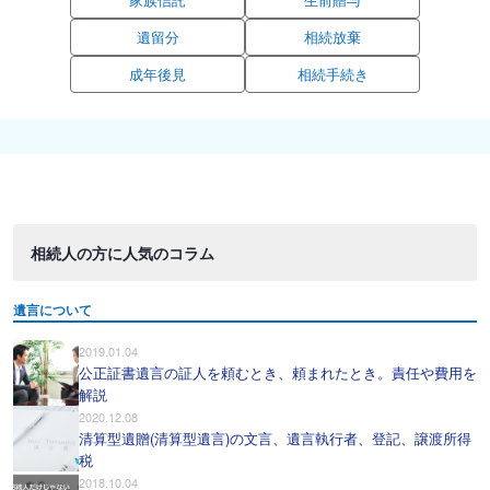
遺留分
相続放棄
成年後見
相続手続き
相続人の方に人気のコラム
遺言について
2019.01.04
公正証書遺言の証人を頼むとき、頼まれたとき。責任や費用を
解説
2020.12.08
清算型遺贈(清算型遺言)の文言、遺言執行者、登記、譲渡所得
税
2018.10.04