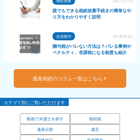
相続放棄
2021.01.15
誰でもできる相続放棄手続きの簡単なや
り方をわかりやすく説明
生前贈与
2019.03.20
贈与税がバレない方法は？バレる事例や
ペナルティ、非課税になる制度も紹介
遺産相続のコラム一覧はこちら
カテゴリ別にご覧いただけます
動画で弁護士を探す
相続税
遺産分割
遺言
家族信託
生前贈与