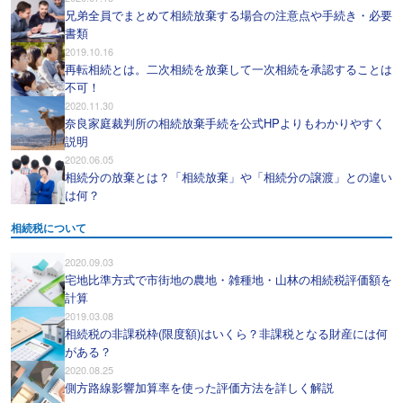
兄弟全員でまとめて相続放棄する場合の注意点や手続き・必要
書類
2019.10.16
再転相続とは。二次相続を放棄して一次相続を承認することは
不可！
2020.11.30
奈良家庭裁判所の相続放棄手続を公式HPよりもわかりやすく
説明
2020.06.05
相続分の放棄とは？「相続放棄」や「相続分の譲渡」との違い
は何？
相続税について
2020.09.03
宅地比準方式で市街地の農地・雑種地・山林の相続税評価額を
計算
2019.03.08
相続税の非課税枠(限度額)はいくら？非課税となる財産には何
がある？
2020.08.25
側方路線影響加算率を使った評価方法を詳しく解説