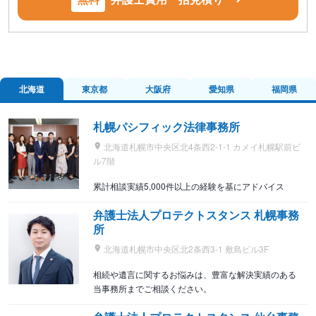
北海道
東京都
大阪府
愛知県
福岡県
札幌パシフィック法律事務所
北海道札幌市中央区北4条西2-1-1 カメイ札幌駅前ビ
ル7階
累計相談実績5,000件以上の経験を基にアドバイス
弁護士法人プロテクトスタンス 札幌事務
所
北海道札幌市中央区北2条西3-1 敷島ビル3F
相続や遺言に関するお悩みは、豊富な解決実績のある
当事務所までご相談ください。