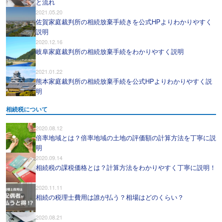
と流れ
2021.05.20
佐賀家庭裁判所の相続放棄手続きを公式HPよりわかりやすく
説明
2020.12.16
岐阜家庭裁判所の相続放棄手続をわかりやすく説明
2021.01.22
熊本家庭裁判所の相続放棄手続を公式HPよりわかりやすく説
明
相続税について
2020.08.12
倍率地域とは？倍率地域の土地の評価額の計算方法を丁寧に説
明
2020.09.14
相続税の課税価格とは？計算方法をわかりやすく丁寧に説明！
2020.11.11
相続の税理士費用は誰が払う？相場はどのくらい？
2020.08.21