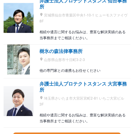
弁護士法人プロテクトスタンス 仙台事務
所
宮城県仙台市青葉区中央1-10-1 ヒューモスファイヴ
8F
相続や遺言に関するお悩みは、豊富な解決実績のある
当事務所までご相談ください。
樹氷の森法律事務所
山形県山形市十日町3-2-3
他の専門家との連携もお任せください
弁護士法人プロテクトスタンス 大宮事務
所
埼玉県さいたま市大宮区宮町2-81 いちご大宮ビル
3F
相続や遺言に関するお悩みは、豊富な解決実績のある
当事務所までご相談ください。