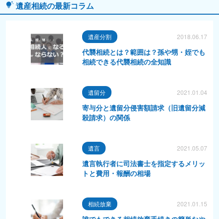
遺産相続の最新コラム
遺産分割
2018.06.17
代襲相続とは？範囲は？孫や甥・姪でも
相続できる代襲相続の全知識
遺留分
2021.01.04
寄与分と遺留分侵害額請求（旧遺留分減
殺請求）の関係
遺言
2021.05.07
遺言執行者に司法書士を指定するメリッ
トと費用・報酬の相場
相続放棄
2021.01.15
誰でもできる相続放棄手続きの簡単なや