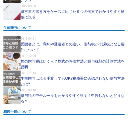
2022.03.08
遺言書の書き方をケースに応じた９つの例文でわかりやすく簡
単に説明
生前贈与について
2019.04.01
受贈者とは。意味や受遺者との違い、贈与税が非課税となる要
件について
2019.12.09
株の贈与税はいくら？株式の評価方法と贈与税額の計算方法を
説明
2019.11.14
生前贈与は現金手渡しでもOK?税務署に否認されない贈与方法
とは?
2018.09.18
贈与税の申告ルールをわかりやすく説明！申告しないとどうな
る？
相続手続について