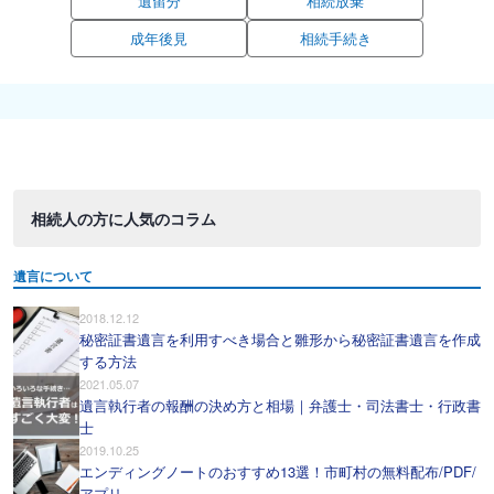
遺留分
相続放棄
成年後見
相続手続き
相続人の方に人気のコラム
遺言について
2018.12.12
秘密証書遺言を利用すべき場合と雛形から秘密証書遺言を作成
する方法
2021.05.07
遺言執行者の報酬の決め方と相場｜弁護士・司法書士・行政書
士
2019.10.25
エンディングノートのおすすめ13選！市町村の無料配布/PDF/
アプリ