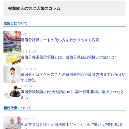
被相続人の方に人気のコラム
遺留分について
2021.01.05
遺留分計算シートの使い方をわかりやすく説明！
2019.11.01
遺留分侵害額請求権とは。遺留分減殺請求権との違いは？
2018.08.01
遺留分とは？ケースごとの遺留分割合や計算方法までわかりや
すく解説
2020.04.17
遺留分減殺請求(侵害額請求)の弁護士費用相場。請求されたと
きも
相続放棄について
2020.07.17
相続放棄は弁護士と司法書士どっちがいい?違いは?費用相場