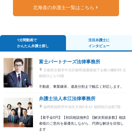
北海道の弁護士一覧はこちら
1分間動画で
注目弁護士に
かんたん弁護士探し
インタビュー
富士パートナーズ法律事務所
京都府京都市中京区柳馬場通御池下る柳八幡町65 京
都朝日ビル10階
不動産、事業継承、遺産分割まで幅広く対応します。
弁護士法人本江法律事務所
福岡県福岡市中央区天神2-8-41 福岡朝日会館7階
【着手金0円】【初回相談無料】【解決実績多数】相談
者様のご意向を最優先しながら、円満な解決を目指し
ます