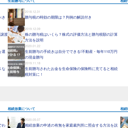
生前贈与について
相続
2018.12.31
べき
贈与税の時効の期限は？判例の解説付き
2019.12.09
、譲渡
株の贈与税はいくら？株式の評価方法と贈与税額の計算
方法を説明
2020.01.22
を選
生前贈与の手続きは自分でできる!不動産・毎年110万円
の現金贈与
2019.11.18
Ｋな
生前贈与されたお金を生命保険の保険料に充てると相続
税対策に！
相続放棄について
相続
2020.05.07
でわ
相続放棄の申述の有無を家庭裁判所に照会する方法を説