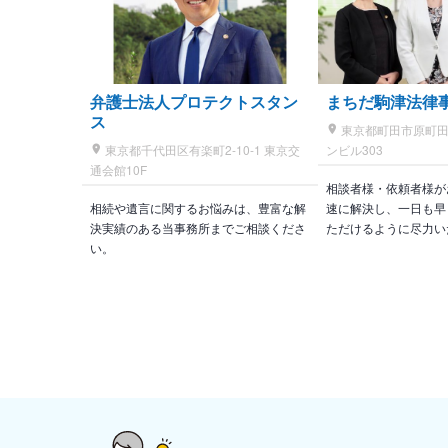
弁護士法人プロテクトスタン
まちだ駒津法律
ス
東京都町田市原町田1
東京都千代田区有楽町2-10-1 東京交
ンビル303
通会館10F
相談者様・依頼者様が
相続や遺言に関するお悩みは、豊富な解
速に解決し、一日も早
決実績のある当事務所までご相談くださ
ただけるように尽力い
い。