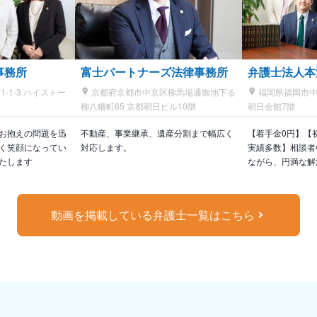
事務所
富士パートナーズ法律事務所
弁護士法人本
-1-3 ハイストー
京都府京都市中京区柳馬場通御池下る
福岡県福岡市中央
柳八幡町65 京都朝日ビル10階
朝日会館7階
お抱えの問題を迅
不動産、事業継承、遺産分割まで幅広く
【着手金0円】【
く笑顔になってい
対応します。
実績多数】相談者
たします
ながら、円満な解
動画を掲載している弁護士一覧はこちら