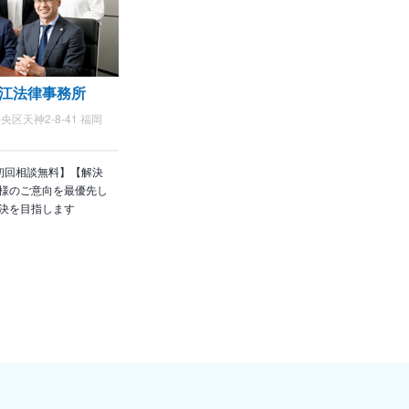
江法律事務所
区天神2-8-41 福岡
初回相談無料】【解決
様のご意向を最優先し
決を目指します