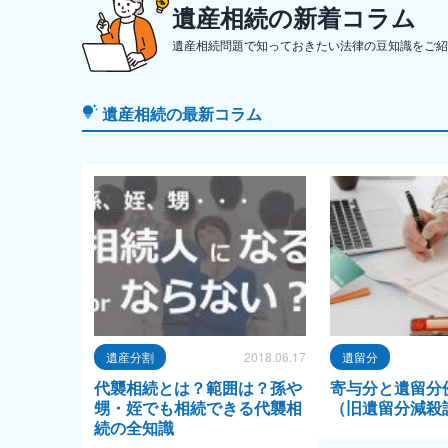
遺産相続の新着コラム
遺産相続問題で知っておきたい法律の豆知識をご紹
遺産相続の最新コラム
遺産分割
2018.06.17
遺留分
代襲相続とは？範囲は？孫や
寄与分と遺留分
甥・姪でも相続できる代襲相
（旧遺留分減殺
続の全知識