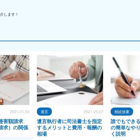
介します！
2021.01.04
遺言
2021.05.07
相続放棄
侵害額請求
遺言執行者に司法書士を指定
誰でもでき
請求）の関係
するメリットと費用・報酬の
の簡単なや
相場
く説明