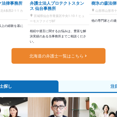
ク法律事務所
弁護士法人プロテクトスタン
樹氷の森法律
ス 仙台事務所
条西2-1-1 カ
山形県山形市十日
宮城県仙台市青葉区中央1-10-1 ヒュ
他の専門家との連
ーモスファイヴ8F
件以上の経験を基に
相続や遺言に関するお悩みは、豊富な解
決実績のある当事務所までご相談くださ
い。
北海道の弁護士一覧はこちら
士探し
注