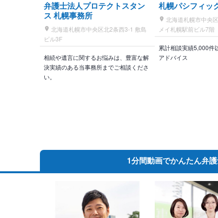
弁護士法人プロテクトスタン
札幌パシフィッ
ス 札幌事務所
北海道札幌市中央区北4
北海道札幌市中央区北2条西3-1 敷島
メイ札幌駅前ビル7階
ビル3F
累計相談実績5,000
相続や遺言に関するお悩みは、豊富な解
アドバイス
決実績のある当事務所までご相談くださ
い。
1分間動画で
かんたん弁護