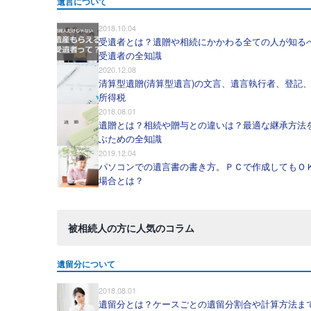
遺言について
2018.10.04
受遺者とは？遺贈や相続にかかわる全ての人が知る
受遺者の全知識
2020.12.08
清算型遺贈(清算型遺言)の文言、遺言執行者、登記
所得税
2018.08.01
遺贈とは？相続や贈与との違いは？最適な継承方法
ぶための全知識
2019.12.04
パソコンでの遺言書の書き方。ＰＣで作成してもＯ
場合とは？
被相続人の方に人気のコラム
遺留分について
2018.08.01
遺留分とは？ケースごとの遺留分割合や計算方法ま