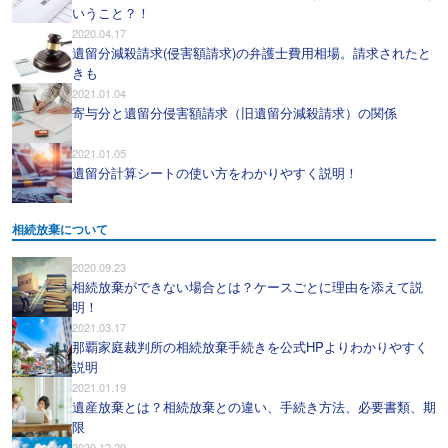
いうこと？！
2020.04.17
遺留分減殺請求(侵害額請求)の弁護士費用相場。請求されたと
きも
2021.01.04
寄与分と遺留分侵害額請求（旧遺留分減殺請求）の関係
2021.01.05
遺留分計算シートの使い方をわかりやすく説明！
相続放棄について
2020.09.23
相続放棄ができない場合とは？ケースごとに理由を添えて説
明！
2021.03.17
那覇家庭裁判所の相続放棄手続きを公式HPよりわかりやすく
説明
2021.01.19
遺産放棄とは？相続放棄との違い、手続き方法、必要書類、期
限
2020.12.29