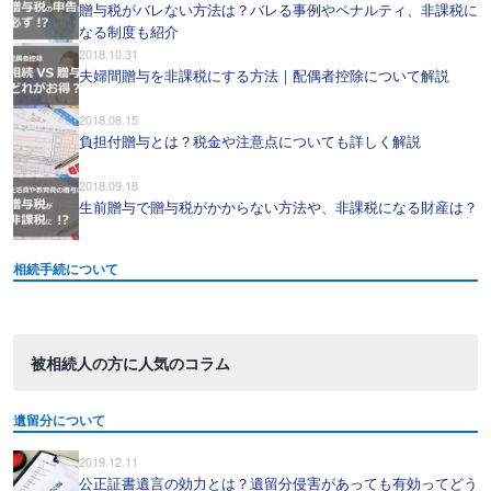
贈与税がバレない方法は？バレる事例やペナルティ、非課税に
なる制度も紹介
2018.10.31
夫婦間贈与を非課税にする方法｜配偶者控除について解説
2018.08.15
負担付贈与とは？税金や注意点についても詳しく解説
2018.09.18
生前贈与で贈与税がかからない方法や、非課税になる財産は？
相続手続について
被相続人の方に人気のコラム
遺留分について
2019.12.11
公正証書遺言の効力とは？遺留分侵害があっても有効ってどう