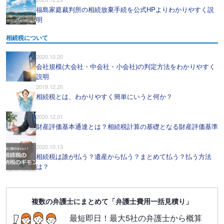
福島家庭裁判所の相続放棄手続を公式HPよりわかりやすく説
明
相続税について
2020.10.20
会社規模(大会社・中会社・小会社)の判定方法をわかりやすく
説明
2019.12.20
相続税とは、わかりやすく簡単にいうと何か？
2020.12.01
財産評価基本通達とは？相続税計算の基礎となる財産評価基準
2020.10.13
相続税は誰が払う？遺産から払う？まとめて払う？払う方法
は？
複数の弁護士にまとめて「弁護士費用一括見積り」
最短即日！最大5社の弁護士から概算