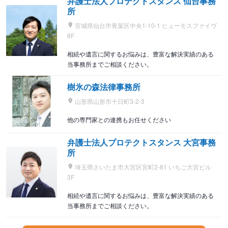
弁護士法人プロテクトスタンス 仙台事務
所
宮城県仙台市青葉区中央1-10-1 ヒューモスファイヴ
8F
相続や遺言に関するお悩みは、豊富な解決実績のある
当事務所までご相談ください。
樹氷の森法律事務所
山形県山形市十日町3-2-3
他の専門家との連携もお任せください
弁護士法人プロテクトスタンス 大宮事務
所
埼玉県さいたま市大宮区宮町2-81 いちご大宮ビル
3F
相続や遺言に関するお悩みは、豊富な解決実績のある
当事務所までご相談ください。