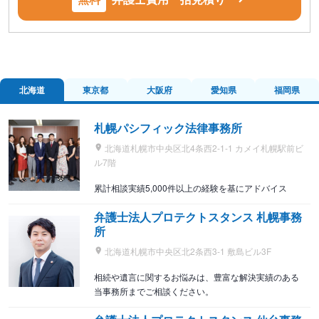
北海道
東京都
大阪府
愛知県
福岡県
札幌パシフィック法律事務所
北海道札幌市中央区北4条西2-1-1 カメイ札幌駅前ビ
ル7階
累計相談実績5,000件以上の経験を基にアドバイス
弁護士法人プロテクトスタンス 札幌事務
所
北海道札幌市中央区北2条西3-1 敷島ビル3F
相続や遺言に関するお悩みは、豊富な解決実績のある
当事務所までご相談ください。