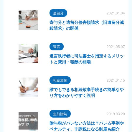
遺留分
2021.01.04
寄与分と遺留分侵害額請求（旧遺留分減
殺請求）の関係
遺言
2021.05.07
遺言執行者に司法書士を指定するメリッ
トと費用・報酬の相場
相続放棄
2021.01.15
誰でもできる相続放棄手続きの簡単なや
り方をわかりやすく説明
生前贈与
2019.03.20
贈与税がバレない方法は？バレる事例や
ペナルティ、非課税になる制度も紹介