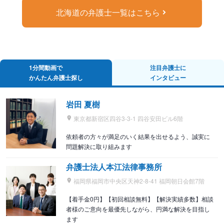
北海道の弁護士一覧はこちら
1分間動画で
注目弁護士に
かんたん弁護士探し
インタビュー
岩田 夏樹
東京都新宿区四谷3-3-1 四谷安田ビル6階
依頼者の方々が満足のいく結果を出せるよう、誠実に
問題解決に取り組みます
弁護士法人本江法律事務所
福岡県福岡市中央区天神2-8-41 福岡朝日会館7階
【着手金0円】【初回相談無料】【解決実績多数】相談
者様のご意向を最優先しながら、円満な解決を目指し
ます