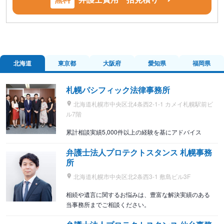
北海道
東京都
大阪府
愛知県
福岡県
札幌パシフィック法律事務所
北海道札幌市中央区北4条西2-1-1 カメイ札幌駅前ビ
ル7階
累計相談実績5,000件以上の経験を基にアドバイス
弁護士法人プロテクトスタンス 札幌事務
所
北海道札幌市中央区北2条西3-1 敷島ビル3F
相続や遺言に関するお悩みは、豊富な解決実績のある
当事務所までご相談ください。