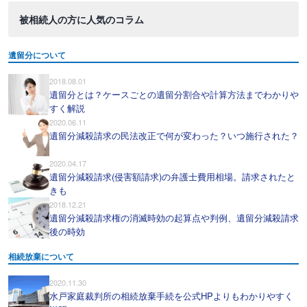
被相続人の方に人気のコラム
遺留分について
2018.08.01
遺留分とは？ケースごとの遺留分割合や計算方法までわかりや
すく解説
2020.06.11
遺留分減殺請求の民法改正で何が変わった？いつ施行された？
2020.04.17
遺留分減殺請求(侵害額請求)の弁護士費用相場。請求されたと
きも
2018.12.21
遺留分減殺請求権の消滅時効の起算点や判例、遺留分減殺請求
後の時効
相続放棄について
2020.11.30
水戸家庭裁判所の相続放棄手続を公式HPよりもわかりやすく