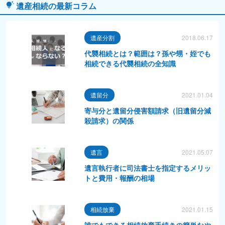
遺産相続の最新コラム
遺産分割
2018.06.17
代襲相続とは？範囲は？孫や甥・姪でも
相続できる代襲相続の全知識
遺留分
2021.01.04
寄与分と遺留分侵害額請求（旧遺留分減
殺請求）の関係
遺言
2021.05.07
遺言執行者に司法書士を指定するメリッ
トと費用・報酬の相場
相続放棄
2021.01.15
誰でもできる相続放棄手続きの簡単なや