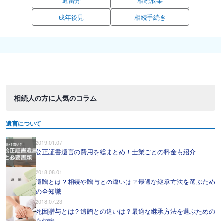
遺留分
相続放棄
成年後見
相続手続き
相続人の方に人気のコラム
遺言について
2019.01.07
公正証書遺言の費用を総まとめ！士業ごとの料金も紹介
2018.08.01
遺贈とは？相続や贈与との違いは？最適な継承方法を選ぶため
の全知識
2018.07.23
死因贈与とは？遺贈との違いは？最適な継承方法を選ぶための
全知識