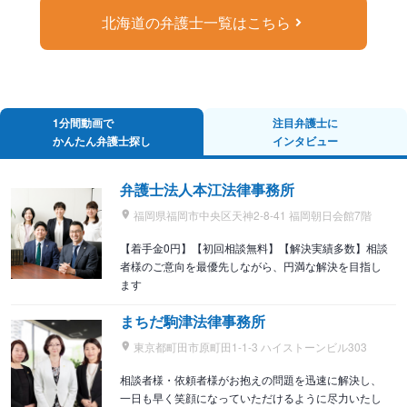
北海道の弁護士一覧はこちら
1分間動画で
注目弁護士に
かんたん弁護士探し
インタビュー
弁護士法人本江法律事務所
福岡県福岡市中央区天神2-8-41 福岡朝日会館7階
【着手金0円】【初回相談無料】【解決実績多数】相談
者様のご意向を最優先しながら、円満な解決を目指し
ます
まちだ駒津法律事務所
東京都町田市原町田1-1-3 ハイストーンビル303
相談者様・依頼者様がお抱えの問題を迅速に解決し、
一日も早く笑顔になっていただけるように尽力いたし