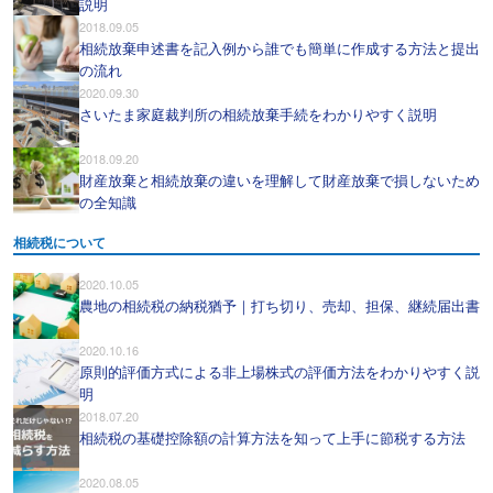
説明
2018.09.05
相続放棄申述書を記入例から誰でも簡単に作成する方法と提出
の流れ
2020.09.30
さいたま家庭裁判所の相続放棄手続をわかりやすく説明
2018.09.20
財産放棄と相続放棄の違いを理解して財産放棄で損しないため
の全知識
相続税について
2020.10.05
農地の相続税の納税猶予｜打ち切り、売却、担保、継続届出書
2020.10.16
原則的評価方式による非上場株式の評価方法をわかりやすく説
明
2018.07.20
相続税の基礎控除額の計算方法を知って上手に節税する方法
2020.08.05