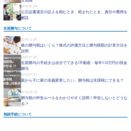
2019.01.04
公正証書遺言の証人を頼むとき、頼まれたとき。責任や費用を
解説
生前贈与について
2019.12.09
株の贈与税はいくら？株式の評価方法と贈与税額の計算方法を
説明
2020.01.22
生前贈与の手続きは自分でできる!不動産・毎年110万円の現金
贈与
2019.07.31
親から子に家の名義変更したい。贈与税は非課税にできる？
2018.09.18
贈与税の申告ルールをわかりやすく説明！申告しないとどうな
る？
相続手続について