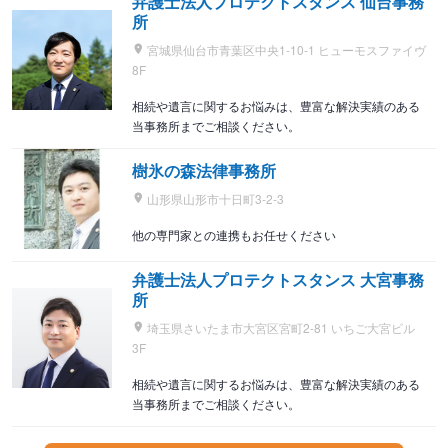
弁護士法人プロテクトスタンス 仙台事務
所
宮城県仙台市青葉区中央1-10-1 ヒューモスファイヴ
8F
相続や遺言に関するお悩みは、豊富な解決実績のある
当事務所までご相談ください。
樹氷の森法律事務所
山形県山形市十日町3-2-3
他の専門家との連携もお任せください
弁護士法人プロテクトスタンス 大宮事務
所
埼玉県さいたま市大宮区宮町2-81 いちご大宮ビル
3F
相続や遺言に関するお悩みは、豊富な解決実績のある
当事務所までご相談ください。