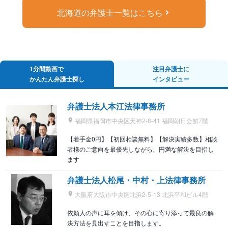
北海道の弁護士一覧はこちら
1分間動画で
注目弁護士に
かんたん弁護士探し
インタビュー
弁護士法人本江法律事務所
福岡県福岡市中央区天神2-8-41 福岡朝日会館7階
【着手金0円】【初回相談無料】【解決実績多数】相談
者様のご意向を最優先しながら、円満な解決を目指し
ます
弁護士法人松尾・中村・上法律事務所
大阪府大阪市中央区北浜2-5-13 北浜平和ビル4階
依頼人の声に耳を傾け、その心に寄り添って最良の解
決方法を見出すことを目指します。