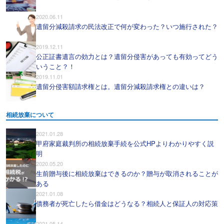
2020.06.11
遺留分減殺請求の民法改正で何が変わった？いつ施行された？
2019.12.11
公正証書遺言の効力とは？遺留分侵害があっても有効ってどう
いうこと？！
2019.11.01
遺留分侵害額請求権とは。遺留分減殺請求権との違いは？
相続放棄について
2021.01.28
甲府家庭裁判所の相続放棄手続を公式HPよりわかりやすく説
明
2020.05.20
生前贈与後に相続放棄はできるのか？贈与が取消されることが
ある
2021.01.08
債務者が死亡したら借金はどうなる？相続人と保証人の対応策
2021.05.14