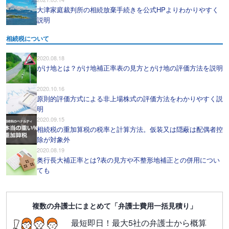
大津家庭裁判所の相続放棄手続きを公式HPよりわかりやすく
説明
相続税について
2020.08.18
がけ地とは？がけ地補正率表の見方とがけ地の評価方法を説明
2020.10.16
原則的評価方式による非上場株式の評価方法をわかりやすく説
明
2020.09.15
相続税の重加算税の税率と計算方法。仮装又は隠蔽は配偶者控
除が対象外
2020.08.19
奥行長大補正率とは?表の見方や不整形地補正との併用につい
ても
複数の弁護士にまとめて「弁護士費用一括見積り」
最短即日！最大5社の弁護士から概算