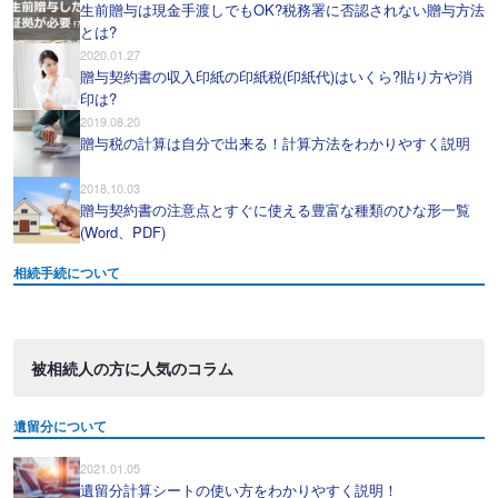
生前贈与は現金手渡しでもOK?税務署に否認されない贈与方法
とは?
2020.01.27
贈与契約書の収入印紙の印紙税(印紙代)はいくら?貼り方や消
印は?
2019.08.20
贈与税の計算は自分で出来る！計算方法をわかりやすく説明
2018.10.03
贈与契約書の注意点とすぐに使える豊富な種類のひな形一覧
(Word、PDF)
相続手続について
被相続人の方に人気のコラム
遺留分について
2021.01.05
遺留分計算シートの使い方をわかりやすく説明！