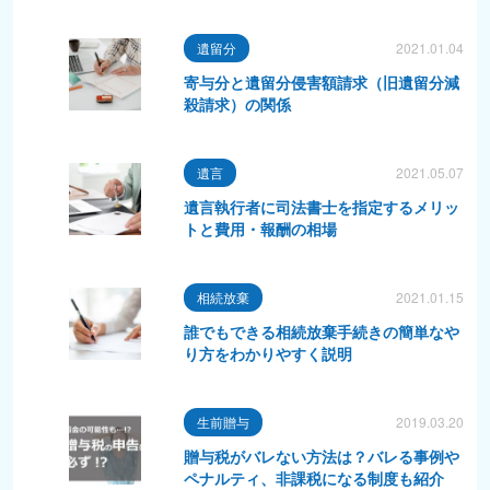
遺留分
2021.01.04
寄与分と遺留分侵害額請求（旧遺留分減
殺請求）の関係
遺言
2021.05.07
遺言執行者に司法書士を指定するメリッ
トと費用・報酬の相場
相続放棄
2021.01.15
誰でもできる相続放棄手続きの簡単なや
り方をわかりやすく説明
生前贈与
2019.03.20
贈与税がバレない方法は？バレる事例や
ペナルティ、非課税になる制度も紹介