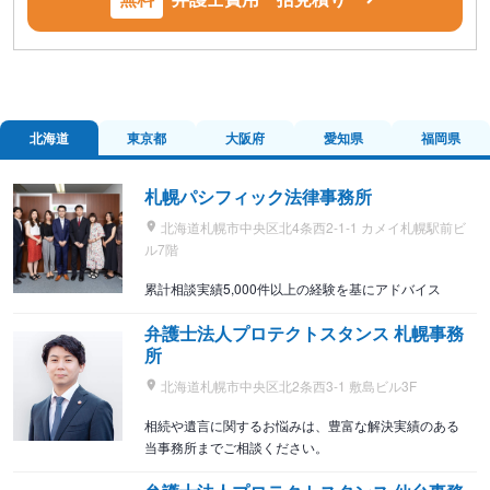
北海道
東京都
大阪府
愛知県
福岡県
札幌パシフィック法律事務所
北海道札幌市中央区北4条西2-1-1 カメイ札幌駅前ビ
ル7階
累計相談実績5,000件以上の経験を基にアドバイス
弁護士法人プロテクトスタンス 札幌事務
所
北海道札幌市中央区北2条西3-1 敷島ビル3F
相続や遺言に関するお悩みは、豊富な解決実績のある
当事務所までご相談ください。