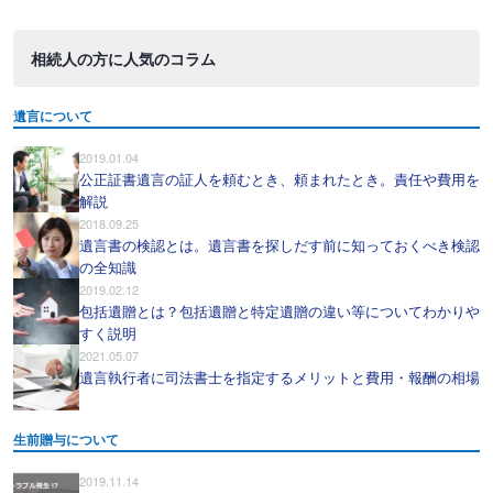
相続人の方に人気のコラム
遺言について
2019.01.04
公正証書遺言の証人を頼むとき、頼まれたとき。責任や費用を
解説
2018.09.25
遺言書の検認とは。遺言書を探しだす前に知っておくべき検認
の全知識
2019.02.12
包括遺贈とは？包括遺贈と特定遺贈の違い等についてわかりや
すく説明
2021.05.07
遺言執行者に司法書士を指定するメリットと費用・報酬の相場
生前贈与について
2019.11.14