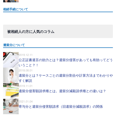
相続手続について
被相続人の方に人気のコラム
遺留分について
2019.12.11
公正証書遺言の効力とは？遺留分侵害があっても有効ってどう
いうこと？！
2018.08.01
遺留分とは？ケースごとの遺留分割合や計算方法までわかりや
すく解説
2019.11.01
遺留分侵害額請求権とは。遺留分減殺請求権との違いは？
2021.01.04
寄与分と遺留分侵害額請求（旧遺留分減殺請求）の関係