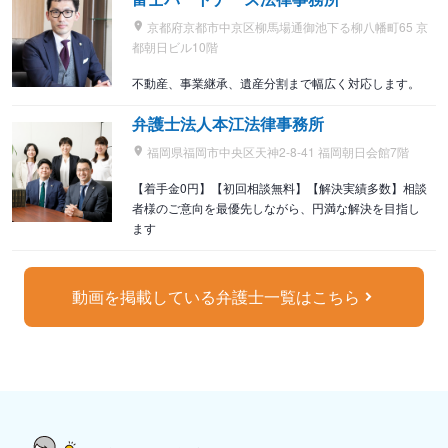
京都府京都市中京区柳馬場通御池下る柳八幡町65 京
都朝日ビル10階
不動産、事業継承、遺産分割まで幅広く対応します。
弁護士法人本江法律事務所
福岡県福岡市中央区天神2-8-41 福岡朝日会館7階
【着手金0円】【初回相談無料】【解決実績多数】相談
者様のご意向を最優先しながら、円満な解決を目指し
ます
動画を掲載している弁護士一覧はこちら