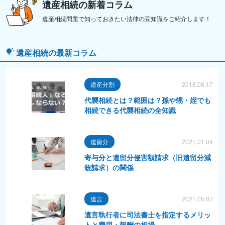
遺産相続の新着コラム
遺産相続問題で知っておきたい法律の豆知識をご紹介します！
遺産相続の最新コラム
遺産分割
2018.06.17
代襲相続とは？範囲は？孫や甥・姪でも
相続できる代襲相続の全知識
遺留分
2021.01.04
寄与分と遺留分侵害額請求（旧遺留分減
殺請求）の関係
遺言
2021.05.07
遺言執行者に司法書士を指定するメリッ
トと費用・報酬の相場