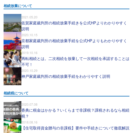
相続放棄について
2021.05.20
佐賀家庭裁判所の相続放棄手続きを公式HPよりわかりやすく
説明
2020.10.15
京都家庭裁判所の相続放棄手続を公式HPよりもわかりやすく
説明
2019.10.16
再転相続とは。二次相続を放棄して一次相続を承認することは
不可！
2020.10.29
神戸家庭裁判所の相続放棄手続をわかりやすく説明
相続税について
2020.07.08
香典に税金はかかる？いくらまで非課税？課税されるなら相続
税？
2018.08.16
【住宅取得資金贈与の非課税】要件や手続きについて徹底解説