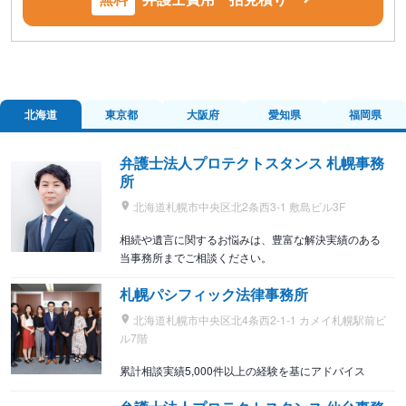
北海道
東京都
大阪府
愛知県
福岡県
弁護士法人プロテクトスタンス 札幌事務
所
北海道札幌市中央区北2条西3-1 敷島ビル3F
相続や遺言に関するお悩みは、豊富な解決実績のある
当事務所までご相談ください。
札幌パシフィック法律事務所
北海道札幌市中央区北4条西2-1-1 カメイ札幌駅前ビ
ル7階
累計相談実績5,000件以上の経験を基にアドバイス