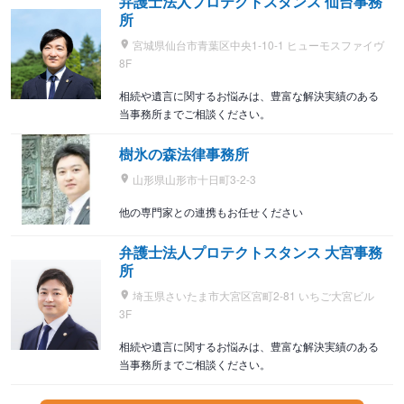
弁護士法人プロテクトスタンス 仙台事務
所
宮城県仙台市青葉区中央1-10-1 ヒューモスファイヴ
8F
相続や遺言に関するお悩みは、豊富な解決実績のある
当事務所までご相談ください。
樹氷の森法律事務所
山形県山形市十日町3-2-3
他の専門家との連携もお任せください
弁護士法人プロテクトスタンス 大宮事務
所
埼玉県さいたま市大宮区宮町2-81 いちご大宮ビル
3F
相続や遺言に関するお悩みは、豊富な解決実績のある
当事務所までご相談ください。