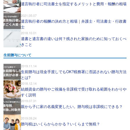
遺言執行者に司法書士を指定するメリットと費用・報酬の相場
2021.05.07
遺言執行者の報酬の決め方と相場｜弁護士・司法書士・行政書
士
2018.10.01
遺書と遺言書の違いは何？残された家族のために知っておくべ
きこと
生前贈与について
2019.11.14
生前贈与は現金手渡しでもOK?税務署に否認されない贈与方法
とは?
2018.12.14
結婚資金の贈与やご祝儀を非課税で受け取れる範囲をわかりや
すく説明
2019.07.31
親から子に家の名義変更したい。贈与税は非課税にできる？
2019.09.24
贈与税はいくらからかかる？いくらまで無税？