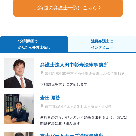
北海道の弁護士一覧はこちら
1分間動画で
注目弁護士に
かんたん弁護士探し
インタビュー
弁護士法人田中彰寿法律事務所
京都府京都市中京区両替町通夷川上ル松竹町129
信頼関係を大切に対応します
岩田 夏樹
東京都新宿区四谷3-3-1 四谷安田ビル6階
依頼者の方々が満足のいく結果を出せるよう、誠実に
問題解決に取り組みます
富士パートナーズ法律事務所