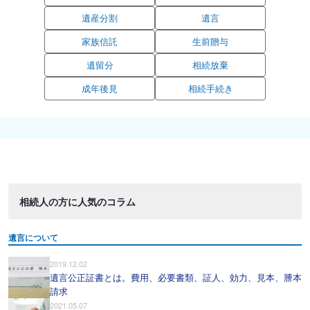
遺産分割
遺言
家族信託
生前贈与
遺留分
相続放棄
成年後見
相続手続き
相続人の方に人気のコラム
遺言について
2019.12.02
遺言公正証書とは。費用、必要書類、証人、効力、見本、謄本
請求
2021.05.07