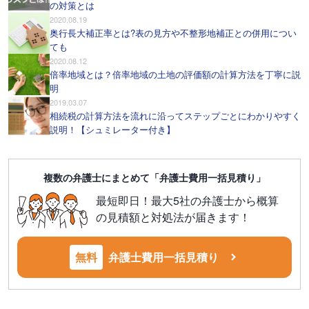
の対策とは
2020.08.19
奥行長大補正率とは?表の見方や不整形地補正との併用につい
ても
2020.08.12
倍率地域とは？倍率地域の土地の評価額の計算方法を丁寧に説
明
2019.03.07
相続税の計算方法を流れに沿ってステップごとにわかりやすく
説明！【シュミレーター付き】
複数の弁護士にまとめて「弁護士費用一括見積り」
最短即日！最大5社の弁護士から概算
の見積額と対処法が届きます！
無料
弁護士費用一括見積り