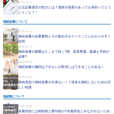
2019.12.11
公正証書遺言の効力とは？遺留分侵害があっても有効ってどう
いうこと？！
相続放棄について
2018.10.15
相続放棄の必要書類とその集め方をケースごとにわかりやすく
説明
2020.07.14
相続放棄の範囲はどこまで続く?孫、直系尊属、親戚も手続が
必要?
2020.09.23
相続放棄の撤回はできないが取消しはできることがある！
2019.04.08
単純承認で相続放棄が出来ない！？借金を相続しないための正
しい知識
相続税について
2019.01.02
名義預金には相続税と贈与税が⁉名義預金とみなされないため