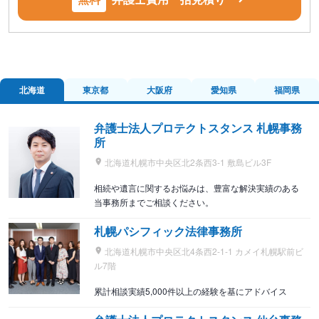
北海道
東京都
大阪府
愛知県
福岡県
弁護士法人プロテクトスタンス 札幌事務
所
北海道札幌市中央区北2条西3-1 敷島ビル3F
相続や遺言に関するお悩みは、豊富な解決実績のある
当事務所までご相談ください。
札幌パシフィック法律事務所
北海道札幌市中央区北4条西2-1-1 カメイ札幌駅前ビ
ル7階
累計相談実績5,000件以上の経験を基にアドバイス