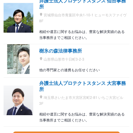
弁護士法人プロテクトスタンス 仙台事務
所
宮城県仙台市青葉区中央1-10-1 ヒューモスファイヴ
8F
相続や遺言に関するお悩みは、豊富な解決実績のある
当事務所までご相談ください。
樹氷の森法律事務所
山形県山形市十日町3-2-3
他の専門家との連携もお任せください
弁護士法人プロテクトスタンス 大宮事務
所
埼玉県さいたま市大宮区宮町2-81 いちご大宮ビル
3F
相続や遺言に関するお悩みは、豊富な解決実績のある
当事務所までご相談ください。