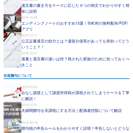
遺言書の書き方をケースに応じた９つの例文でわかりやすく簡
単に説明
2019.10.25
エンディングノートのおすすめ13選！市町村の無料配布/PDF/
アプリ
2019.12.11
公正証書遺言の効力とは？遺留分侵害があっても有効ってどう
いうこと？！
2018.10.01
遺書と遺言書の違いは何？残された家族のために知っておくべ
きこと
生前贈与について
2019.05.23
みなし譲渡として譲渡所得税が課税されてしまうケースを丁寧
に解説！
2018.10.31
夫婦間贈与を非課税にする方法｜配偶者控除について解説
2018.09.18
贈与税の申告ルールをわかりやすく説明！申告しないとどうな