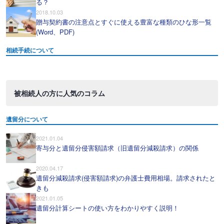
る？
2018.10.03
贈与契約書の注意点とすぐに使える豊富な種類のひな形一覧
(Word、PDF)
相続手続について
被相続人の方に人気のコラム
遺留分について
2021.01.04
寄与分と遺留分侵害額請求（旧遺留分減殺請求）の関係
2020.04.17
遺留分減殺請求(侵害額請求)の弁護士費用相場。請求されたと
きも
2021.01.05
遺留分計算シートの使い方をわかりやすく説明！