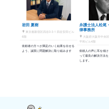
岩田 夏樹
弁護士法人松尾
律事務所
東京都新宿区四谷3-3-1 四谷安田ビル
6階
大阪府大阪市中央区北浜
平和ビル4階
依頼者の方々が満足のいく結果を出せる
よう、誠実に問題解決に取り組みます
依頼人の声に耳を傾け
って最良の解決方法を
します。