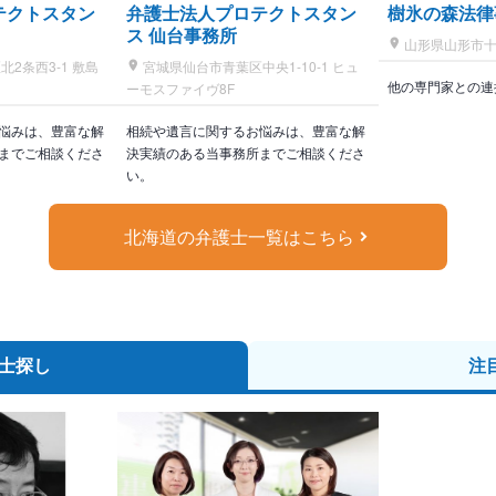
テクトスタン
弁護士法人プロテクトスタン
樹氷の森法律
ス 仙台事務所
山形県山形市十日
2条西3-1 敷島
宮城県仙台市青葉区中央1-10-1 ヒュ
他の専門家との連
ーモスファイヴ8F
悩みは、豊富な解
相続や遺言に関するお悩みは、豊富な解
までご相談くださ
決実績のある当事務所までご相談くださ
い。
北海道の弁護士一覧はこちら
士探し
注