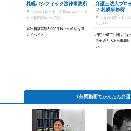
札幌パシフィック法律事務所
弁護士法人プロ
ス 札幌事務所
北海道札幌市中央区北4条西2-1-1 カ
メイ札幌駅前ビル7階
北海道札幌市中央区北
ビル3F
累計相談実績5,000件以上の経験を基に
アドバイス
相続や遺言に関するお
決実績のある当事務所
い。
1分間動画で
かんたん弁護