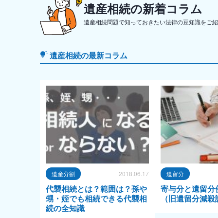
遺産相続の新着コラム
遺産相続問題で知っておきたい法律の豆知識をご紹
遺産相続の最新コラム
遺産分割
2018.06.17
遺留分
代襲相続とは？範囲は？孫や
寄与分と遺留分
甥・姪でも相続できる代襲相
（旧遺留分減殺
続の全知識