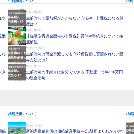
生前贈与について
相続
2018.09.18
任や
生前贈与で贈与税がかからない方法や、非課税になる財
産は？
2018.08.16
報酬
【住宅取得資金贈与の非課税】要件や手続きについて徹
底解説
2019.11.14
てわ
生前贈与は現金手渡しでもOK?税務署に否認されない贈
与方法とは?
2020.01.22
べき
生前贈与の手続きは自分でできる!不動産・毎年110万円
の現金贈与
相続放棄について
相続
2020.12.23
関係
新潟家庭裁判所の相続放棄手続を公式HPよりわかりやす