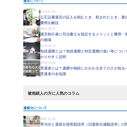
遺言について
2019.01.04
公正証書遺言の証人を頼むとき、頼まれたとき。責
費用を解説
2021.05.07
遺言執行者に司法書士を指定するメリットと費用・
の相場
2019.02.12
包括遺贈とは？包括遺贈と特定遺贈の違い等につい
かりやすく説明
2018.10.04
受遺者とは？遺贈や相続にかかわる全ての人が知る
受遺者の全知識
被相続人の方に人気のコラム
遺留分について
2021.01.04
寄与分と遺留分侵害額請求（旧遺留分減殺請求）の