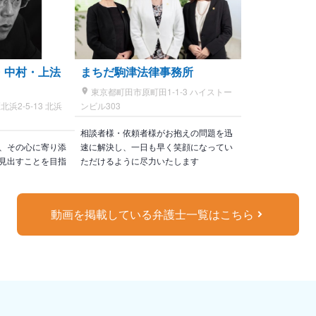
・中村・上法
まちだ駒津法律事務所
東京都町田市原町田1-1-3 ハイストー
2-5-13 北浜
ンビル303
相談者様・依頼者様がお抱えの問題を迅
、その心に寄り添
速に解決し、一日も早く笑顔になってい
見出すことを目指
ただけるように尽力いたします
動画を掲載している弁護士一覧はこちら