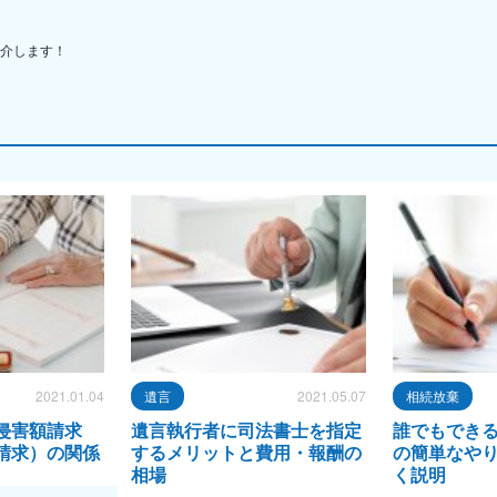
介します！
2021.01.04
遺言
2021.05.07
相続放棄
侵害額請求
遺言執行者に司法書士を指定
誰でもでき
請求）の関係
するメリットと費用・報酬の
の簡単なや
相場
く説明