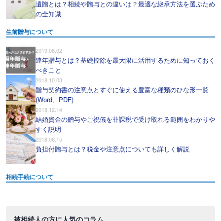
遺贈とは？相続や贈与との違いは？最適な継承方法を選ぶため
の全知識
生前贈与について
2019.08.02
連年贈与とは？基礎控除を最大限に活用するために知っておく
べきこと
2018.10.03
贈与契約書の注意点とすぐに使える豊富な種類のひな形一覧
(Word、PDF)
2018.12.14
結婚資金の贈与やご祝儀を非課税で受け取れる範囲をわかりや
すく説明
2018.08.15
負担付贈与とは？税金や注意点についても詳しく解説
相続手続について
被相続人の方に人気のコラム