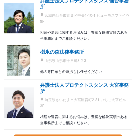
弁護士法人プロテクトスタンス 仙台事務
所
宮城県仙台市青葉区中央1-10-1 ヒューモスファイヴ
8F
相続や遺言に関するお悩みは、豊富な解決実績のある
当事務所までご相談ください。
樹氷の森法律事務所
山形県山形市十日町3-2-3
他の専門家との連携もお任せください
弁護士法人プロテクトスタンス 大宮事務
所
埼玉県さいたま市大宮区宮町2-81 いちご大宮ビル
3F
相続や遺言に関するお悩みは、豊富な解決実績のある
当事務所までご相談ください。