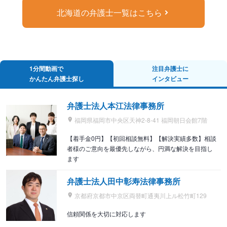
北海道の弁護士一覧はこちら
1分間動画で
注目弁護士に
かんたん弁護士探し
インタビュー
弁護士法人本江法律事務所
福岡県福岡市中央区天神2-8-41 福岡朝日会館7階
【着手金0円】【初回相談無料】【解決実績多数】相談
者様のご意向を最優先しながら、円満な解決を目指し
ます
弁護士法人田中彰寿法律事務所
京都府京都市中京区両替町通夷川上ル松竹町129
信頼関係を大切に対応します