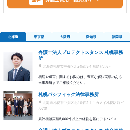
北海道
東京都
大阪府
愛知県
福岡県
弁護士法人プロテクトスタンス 札幌事務
所
北海道札幌市中央区北2条西3-1 敷島ビル3F
相続や遺言に関するお悩みは、豊富な解決実績のある
当事務所までご相談ください。
札幌パシフィック法律事務所
北海道札幌市中央区北4条西2-1-1 カメイ札幌駅前ビ
ル7階
累計相談実績5,000件以上の経験を基にアドバイス