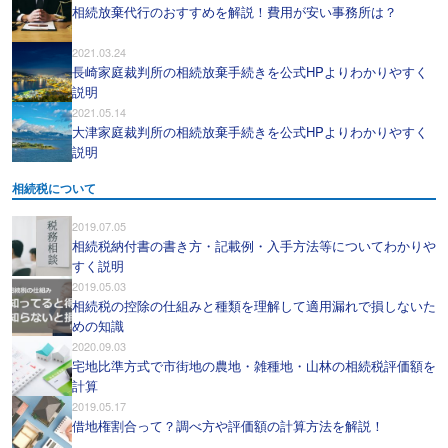
相続放棄代行のおすすめを解説！費用が安い事務所は？
2021.03.24
長崎家庭裁判所の相続放棄手続きを公式HPよりわかりやすく
説明
2021.05.14
大津家庭裁判所の相続放棄手続きを公式HPよりわかりやすく
説明
相続税について
2019.07.05
相続税納付書の書き方・記載例・入手方法等についてわかりや
すく説明
2019.05.03
相続税の控除の仕組みと種類を理解して適用漏れで損しないた
めの知識
2020.09.03
宅地比準方式で市街地の農地・雑種地・山林の相続税評価額を
計算
2019.05.17
借地権割合って？調べ方や評価額の計算方法を解説！