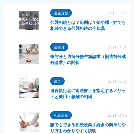
遺産分割
2018.06.17
代襲相続とは？範囲は？孫や甥・姪でも
相続できる代襲相続の全知識
遺留分
2021.01.04
寄与分と遺留分侵害額請求（旧遺留分減
殺請求）の関係
遺言
2021.05.07
遺言執行者に司法書士を指定するメリッ
トと費用・報酬の相場
相続放棄
2021.01.15
誰でもできる相続放棄手続きの簡単なや
り方をわかりやすく説明