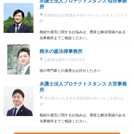
弁護士法人プロテクトスタンス 仙台事務
所
宮城県仙台市青葉区中央1-10-1 ヒューモスファイヴ
8F
相続や遺言に関するお悩みは、豊富な解決実績のある
当事務所までご相談ください。
樹氷の森法律事務所
山形県山形市十日町3-2-3
他の専門家との連携もお任せください
弁護士法人プロテクトスタンス 大宮事務
所
埼玉県さいたま市大宮区宮町2-81 いちご大宮ビル
3F
相続や遺言に関するお悩みは、豊富な解決実績のある
当事務所までご相談ください。