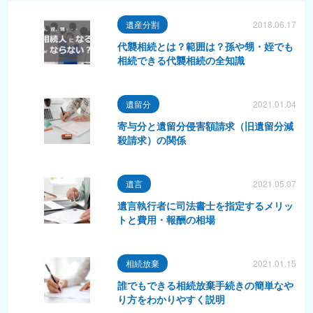
遺産分割
2018.06.17
代襲相続とは？範囲は？孫や甥・姪でも
相続できる代襲相続の全知識
遺留分
2021.01.04
寄与分と遺留分侵害額請求（旧遺留分減
殺請求）の関係
遺言
2021.05.07
遺言執行者に司法書士を指定するメリッ
トと費用・報酬の相場
相続放棄
2021.01.15
誰でもできる相続放棄手続きの簡単なや
り方をわかりやすく説明