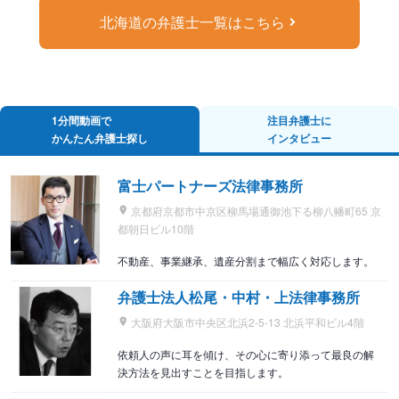
北海道の弁護士一覧はこちら
1分間動画で
注目弁護士に
かんたん弁護士探し
インタビュー
富士パートナーズ法律事務所
京都府京都市中京区柳馬場通御池下る柳八幡町65 京
都朝日ビル10階
不動産、事業継承、遺産分割まで幅広く対応します。
弁護士法人松尾・中村・上法律事務所
大阪府大阪市中央区北浜2-5-13 北浜平和ビル4階
依頼人の声に耳を傾け、その心に寄り添って最良の解
決方法を見出すことを目指します。