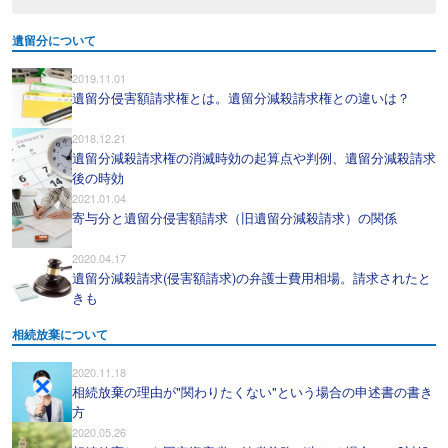
遺留分について
2019.11.01
遺留分侵害額請求権とは。遺留分減殺請求権との違いは？
2018.12.21
遺留分減殺請求権の消滅時効の起算点や判例、遺留分減殺請求
後の時効
2021.01.04
寄与分と遺留分侵害額請求（旧遺留分減殺請求）の関係
2020.04.17
遺留分減殺請求(侵害額請求)の弁護士費用相場。請求されたと
きも
相続放棄について
2020.11.18
相続放棄の理由が"関わりたくない"という場合の申述書の書き
方
2020.05.26