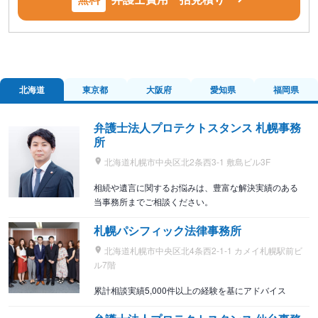
北海道
東京都
大阪府
愛知県
福岡県
弁護士法人プロテクトスタンス 札幌事務
所
北海道札幌市中央区北2条西3-1 敷島ビル3F
相続や遺言に関するお悩みは、豊富な解決実績のある
当事務所までご相談ください。
札幌パシフィック法律事務所
北海道札幌市中央区北4条西2-1-1 カメイ札幌駅前ビ
ル7階
累計相談実績5,000件以上の経験を基にアドバイス