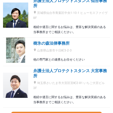
弁護士法人プロテクトスタンス 仙台事務
所
宮城県仙台市青葉区中央1-10-1 ヒューモスファイヴ
8F
相続や遺言に関するお悩みは、豊富な解決実績のある
当事務所までご相談ください。
樹氷の森法律事務所
山形県山形市十日町3-2-3
他の専門家との連携もお任せください
弁護士法人プロテクトスタンス 大宮事務
所
埼玉県さいたま市大宮区宮町2-81 いちご大宮ビル
3F
相続や遺言に関するお悩みは、豊富な解決実績のある
当事務所までご相談ください。