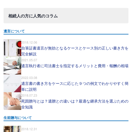
相続人の方に人気のコラム
遺言について
2018.12.06
自筆証書遺言が無効となるケースとケース別の正しい書き方を
完全解説
2021.05.07
遺言執行者に司法書士を指定するメリットと費用・報酬の相場
2022.03.08
遺言書の書き方をケースに応じた９つの例文でわかりやすく簡
単に説明
2018.07.23
死因贈与とは？遺贈との違いは？最適な継承方法を選ぶための
全知識
生前贈与について
2018.12.31