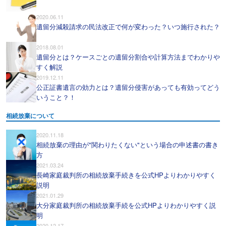
2020.06.11
遺留分減殺請求の民法改正で何が変わった？いつ施行された？
2018.08.01
遺留分とは？ケースごとの遺留分割合や計算方法までわかりや
すく解説
2019.12.11
公正証書遺言の効力とは？遺留分侵害があっても有効ってどう
いうこと？！
相続放棄について
2020.11.18
相続放棄の理由が"関わりたくない"という場合の申述書の書き
方
2021.03.24
長崎家庭裁判所の相続放棄手続きを公式HPよりわかりやすく
説明
2021.01.29
大分家庭裁判所の相続放棄手続を公式HPよりわかりやすく説
明
2020.12.17