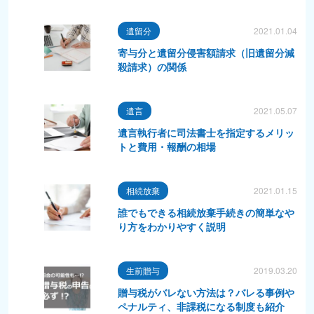
遺留分
2021.01.04
寄与分と遺留分侵害額請求（旧遺留分減
殺請求）の関係
遺言
2021.05.07
遺言執行者に司法書士を指定するメリッ
トと費用・報酬の相場
相続放棄
2021.01.15
誰でもできる相続放棄手続きの簡単なや
り方をわかりやすく説明
生前贈与
2019.03.20
贈与税がバレない方法は？バレる事例や
ペナルティ、非課税になる制度も紹介