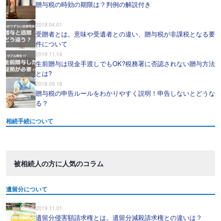
贈与税の時効の期限は？判例の解説付き
2019.04.01
受贈者とは。意味や受遺者との違い、贈与税が非課税となる要
件について
2019.11.14
生前贈与は現金手渡しでもOK?税務署に否認されない贈与方法
とは?
2018.09.18
贈与税の申告ルールをわかりやすく説明！申告しないとどうな
る？
相続手続について
被相続人の方に人気のコラム
遺留分について
2019.11.01
遺留分侵害額請求権とは。遺留分減殺請求権との違いは？