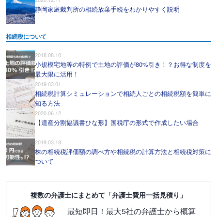
静岡家庭裁判所の相続放棄手続をわかりやすく説明
相続税について
2018.08.10
小規模宅地等の特例で土地の評価が80%引き！？お得な制度を
最大限に活用！
2019.03.01
相続税計算シミュレーションで相続人ごとの相続税額を簡単に
知る方法
2020.06.12
【遺産分割協議書ひな形】国税庁の形式で作成したい場合
2019.03.18
株の相続税評価額の調べ方や相続税の計算方法と相続税対策に
ついて
複数の弁護士にまとめて「弁護士費用一括見積り」
最短即日！最大5社の弁護士から概算