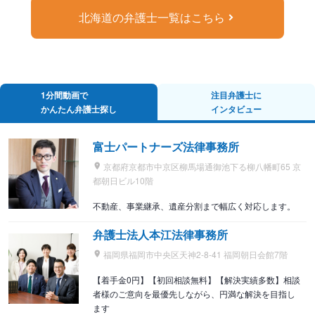
北海道の弁護士一覧はこちら
1分間動画で
注目弁護士に
かんたん弁護士探し
インタビュー
富士パートナーズ法律事務所
京都府京都市中京区柳馬場通御池下る柳八幡町65 京
都朝日ビル10階
不動産、事業継承、遺産分割まで幅広く対応します。
弁護士法人本江法律事務所
福岡県福岡市中央区天神2-8-41 福岡朝日会館7階
【着手金0円】【初回相談無料】【解決実績多数】相談
者様のご意向を最優先しながら、円満な解決を目指し
ます