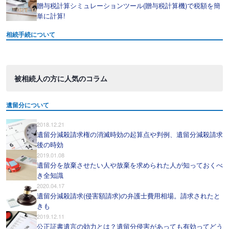
贈与税計算シミュレーションツール(贈与税計算機)で税額を簡
単に計算!
相続手続について
被相続人の方に人気のコラム
遺留分について
2018.12.21
遺留分減殺請求権の消滅時効の起算点や判例、遺留分減殺請求
後の時効
2019.01.08
遺留分を放棄させたい人や放棄を求められた人が知っておくべ
き全知識
2020.04.17
遺留分減殺請求(侵害額請求)の弁護士費用相場。請求されたと
きも
2019.12.11
公正証書遺言の効力とは？遺留分侵害があっても有効ってどう