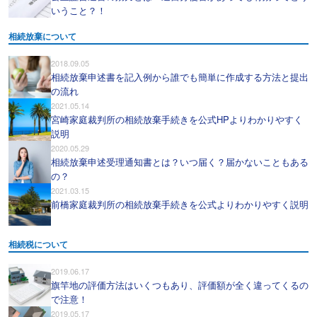
いうこと？！
相続放棄について
2018.09.05
相続放棄申述書を記入例から誰でも簡単に作成する方法と提出
の流れ
2021.05.14
宮崎家庭裁判所の相続放棄手続きを公式HPよりわかりやすく
説明
2020.05.29
相続放棄申述受理通知書とは？いつ届く？届かないこともある
の？
2021.03.15
前橋家庭裁判所の相続放棄手続きを公式よりわかりやすく説明
相続税について
2019.06.17
旗竿地の評価方法はいくつもあり、評価額が全く違ってくるの
で注意！
2019.05.17