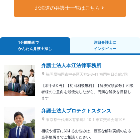
北海道の弁護士一覧はこちら
1分間動画で
注目弁護士に
かんたん弁護士探し
インタビュー
弁護士法人本江法律事務所
福岡県福岡市中央区天神2-8-41 福岡朝日会館7階
【着手金0円】【初回相談無料】【解決実績多数】相談
者様のご意向を最優先しながら、円満な解決を目指し
ます
弁護士法人プロテクトスタンス
東京都千代田区有楽町2-10-1 東京交通会館10F
相続や遺言に関するお悩みは、豊富な解決実績のある
当事務所までご相談ください。