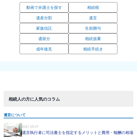
動画で弁護士を探す
相続税
遺産分割
遺言
家族信託
生前贈与
遺留分
相続放棄
成年後見
相続手続き
相続人の方に人気のコラム
遺言について
2021.05.07
遺言執行者に司法書士を指定するメリットと費用・報酬の相場