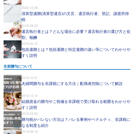
2020.12.08
清算型遺贈(清算型遺言)の文言、遺言執行者、登記、譲渡所得
税
2018.08.23
遺言執行者とは？どんな場合に必要？遺言執行者の選び方と役
割、報酬
2019.02.12
包括遺贈とは？包括遺贈と特定遺贈の違い等についてわかりや
すく説明
生前贈与について
2018.10.31
夫婦間贈与を非課税にする方法｜配偶者控除について解説
2018.12.14
結婚資金の贈与やご祝儀を非課税で受け取れる範囲をわかりや
すく説明
2019.03.20
贈与税がバレない方法は？バレる事例やペナルティ、非課税に
なる制度も紹介
2019.08.16