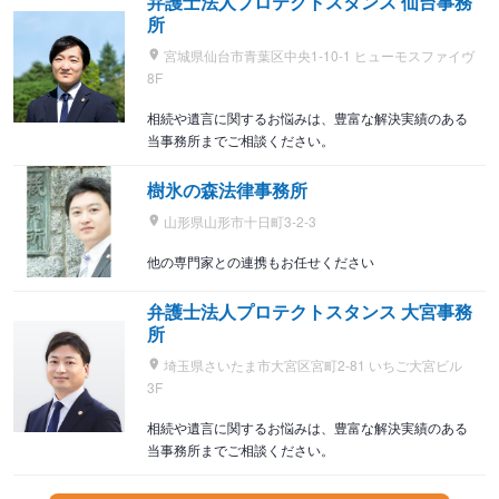
弁護士法人プロテクトスタンス 仙台事務
所
宮城県仙台市青葉区中央1-10-1 ヒューモスファイヴ
8F
相続や遺言に関するお悩みは、豊富な解決実績のある
当事務所までご相談ください。
樹氷の森法律事務所
山形県山形市十日町3-2-3
他の専門家との連携もお任せください
弁護士法人プロテクトスタンス 大宮事務
所
埼玉県さいたま市大宮区宮町2-81 いちご大宮ビル
3F
相続や遺言に関するお悩みは、豊富な解決実績のある
当事務所までご相談ください。