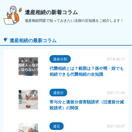
遺産相続の新着コラム
遺産相続問題で知っておきたい法律の豆知識をご紹介します！
遺産相続の最新コラム
遺産分割
2018.06.17
代襲相続とは？範囲は？孫や甥・姪でも
相続できる代襲相続の全知識
遺留分
2021.01.04
寄与分と遺留分侵害額請求（旧遺留分減
殺請求）の関係
遺言
2021.05.07