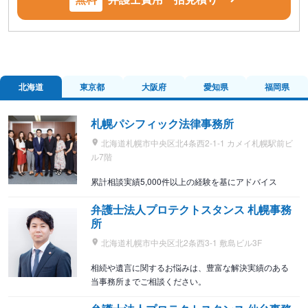
北海道
東京都
大阪府
愛知県
福岡県
札幌パシフィック法律事務所
北海道札幌市中央区北4条西2-1-1 カメイ札幌駅前ビ
ル7階
累計相談実績5,000件以上の経験を基にアドバイス
弁護士法人プロテクトスタンス 札幌事務
所
北海道札幌市中央区北2条西3-1 敷島ビル3F
相続や遺言に関するお悩みは、豊富な解決実績のある
当事務所までご相談ください。