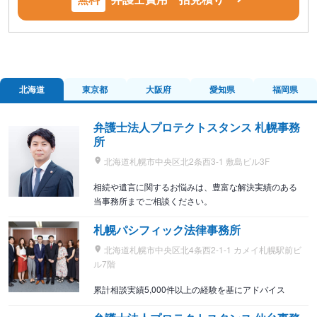
北海道
東京都
大阪府
愛知県
福岡県
弁護士法人プロテクトスタンス 札幌事務
所
北海道札幌市中央区北2条西3-1 敷島ビル3F
相続や遺言に関するお悩みは、豊富な解決実績のある
当事務所までご相談ください。
札幌パシフィック法律事務所
北海道札幌市中央区北4条西2-1-1 カメイ札幌駅前ビ
ル7階
累計相談実績5,000件以上の経験を基にアドバイス