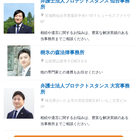
弁護士法人プロテクトスタンス 仙台事務
所
宮城県仙台市青葉区中央1-10-1 ヒューモスファイヴ
8F
相続や遺言に関するお悩みは、豊富な解決実績のある
当事務所までご相談ください。
樹氷の森法律事務所
山形県山形市十日町3-2-3
他の専門家との連携もお任せください
弁護士法人プロテクトスタンス 大宮事務
所
埼玉県さいたま市大宮区宮町2-81 いちご大宮ビル
3F
相続や遺言に関するお悩みは、豊富な解決実績のある
当事務所までご相談ください。