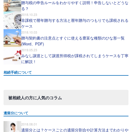
贈与税の申告ルールをわかりやすく説明！申告しないとどうな
る？
2018.10.23
非課税で暦年贈与する方法と暦年贈与のつもりでも課税される
ケース
2018.10.03
贈与契約書の注意点とすぐに使える豊富な種類のひな形一覧
(Word、PDF)
2019.05.23
みなし譲渡として譲渡所得税が課税されてしまうケースを丁寧
に解説！
相続手続について
被相続人の方に人気のコラム
遺留分について
2018.08.01
遺留分とは？ケースごとの遺留分割合や計算方法までわかりや