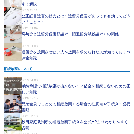
すく解説
2019.12.11
公正証書遺言の効力とは？遺留分侵害があっても有効ってどう
いうこと？！
2021.01.04
寄与分と遺留分侵害額請求（旧遺留分減殺請求）の関係
2019.01.08
遺留分を放棄させたい人や放棄を求められた人が知っておくべ
き全知識
相続放棄について
2019.04.08
単純承認で相続放棄が出来ない！？借金を相続しないための正
しい知識
2020.07.15
兄弟全員でまとめて相続放棄する場合の注意点や手続き・必要
書類
2021.05.18
秋田家庭裁判所の相続放棄手続きを公式HPよりわかりやすく
説明
2019.04.15