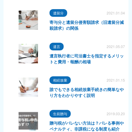
遺留分
2021.01.04
寄与分と遺留分侵害額請求（旧遺留分減
殺請求）の関係
遺言
2021.05.07
遺言執行者に司法書士を指定するメリッ
トと費用・報酬の相場
相続放棄
2021.01.15
誰でもできる相続放棄手続きの簡単なや
り方をわかりやすく説明
生前贈与
2019.03.20
贈与税がバレない方法は？バレる事例や
ペナルティ、非課税になる制度も紹介