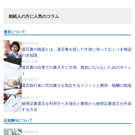
相続人の方に人気のコラム
遺言について
2018.09.25
遺言書の検認とは。遺言書を探しだす前に知っておくべき検認
の全知識
2019.12.03
遺言書の自筆での書き方と文例。無効にならないためのポイン
ト
2021.05.07
遺言執行者に司法書士を指定するメリットと費用・報酬の相場
2018.12.12
秘密証書遺言を利用すべき場合と雛形から秘密証書遺言を作成
する方法
生前贈与について
2018.09.18