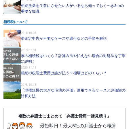
相続放棄を生前にさせたい人がいるなら知っておくべき3つの
重要な知識
相続税について
2018.10.05
準確定申告が不要なケースや還付などの手順を解説
2019.07.01
家の相続税はいくら？計算方法や払えない場合の対処法を丁寧
に説明！
2020.11.11
相続の税理士費用は誰が払う？相場はどのくらい？
2018.10.18
「地積規模の大きな宅地の評価」適用できるケースと評価額の
計算方法
複数の弁護士にまとめて「弁護士費用一括見積り」
最短即日！最大5社の弁護士から概算