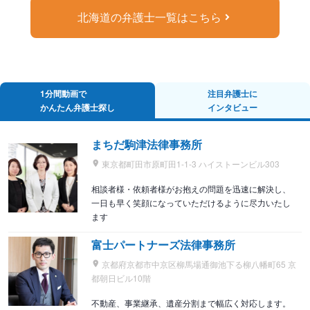
北海道の弁護士一覧はこちら
1分間動画で
注目弁護士に
かんたん弁護士探し
インタビュー
まちだ駒津法律事務所
東京都町田市原町田1-1-3 ハイストーンビル303
相談者様・依頼者様がお抱えの問題を迅速に解決し、
一日も早く笑顔になっていただけるように尽力いたし
ます
富士パートナーズ法律事務所
京都府京都市中京区柳馬場通御池下る柳八幡町65 京
都朝日ビル10階
不動産、事業継承、遺産分割まで幅広く対応します。