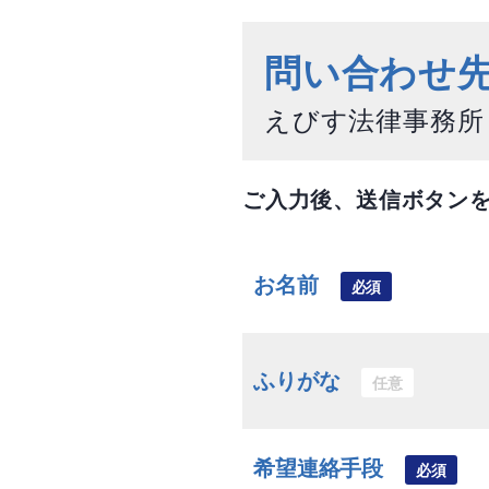
問い合わせ
えびす法律事務所
ご入力後、送信ボタン
お名前
必須
ふりがな
任意
希望連絡手段
必須