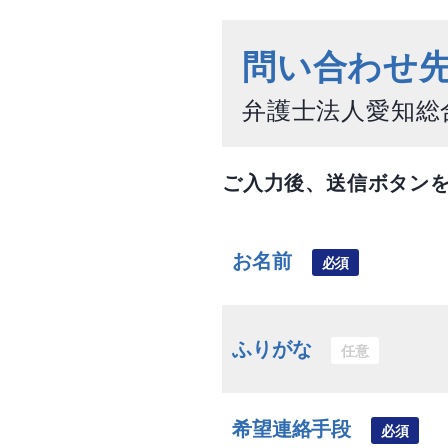
問い合わせ
弁護士法人愛知総
ご入力後、送信ボタン
お名前
必須
ふりがな
任意
希望連絡手段
必須