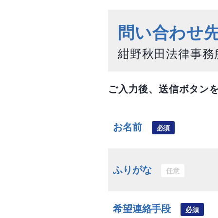
問い合わせ
紺野秋田法律事務
ご入力後、送信ボタン
お名前
必須
ふりがな
任意
希望連絡手段
必須