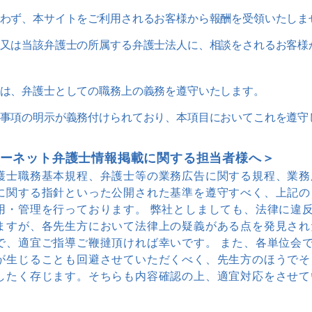
問わず、本サイトをご利用されるお客様から報酬を受領いたしま
士又は当該弁護士の所属する弁護士法人に、相談をされるお客様
士は、弁護士としての職務上の義務を遵守いたします。
の事項の明示が義務付けられており、本項目においてこれを遵守
ーネット弁護士情報掲載に関する担当者様へ＞
護士職務基本規程、弁護士等の業務広告に関する規程、業務
に関する指針といった公開された基準を遵守すべく、上記の
用・管理を行っております。 弊社としましても、法律に違
ますが、各先生方において法律上の疑義がある点を発見され
で、適宜ご指導ご鞭撻頂ければ幸いです。 また、各単位会
が生じることも回避させていただくべく、先生方のほうでそ
したく存じます。そちらも内容確認の上、適宜対応をさせて