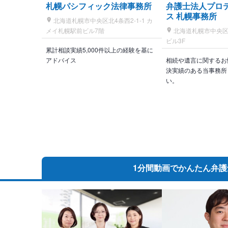
札幌パシフィック法律事務所
弁護士法人プロ
ス 札幌事務所
北海道札幌市中央区北4条西2-1-1 カ
メイ札幌駅前ビル7階
北海道札幌市中央区北
ビル3F
累計相談実績5,000件以上の経験を基に
アドバイス
相続や遺言に関するお
決実績のある当事務所
い。
1分間動画で
かんたん弁護