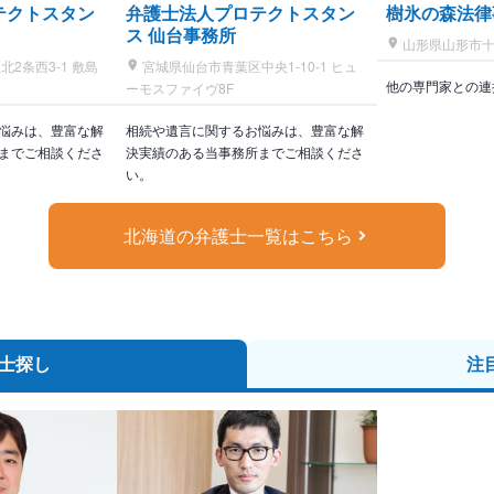
テクトスタン
弁護士法人プロテクトスタン
樹氷の森法律
ス 仙台事務所
山形県山形市十日
2条西3-1 敷島
宮城県仙台市青葉区中央1-10-1 ヒュ
他の専門家との連
ーモスファイヴ8F
悩みは、豊富な解
相続や遺言に関するお悩みは、豊富な解
までご相談くださ
決実績のある当事務所までご相談くださ
い。
北海道の弁護士一覧はこちら
士探し
注