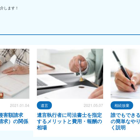
介します！
2021.01.04
遺言
2021.05.07
相続放棄
侵害額請求
遺言執行者に司法書士を指定
誰でもでき
請求）の関係
するメリットと費用・報酬の
の簡単なや
相場
く説明