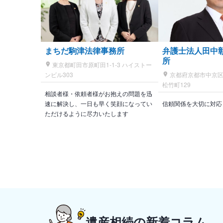
まちだ駒津法律事務所
弁護士法人田中
所
東京都町田市原町田1-1-3 ハイストー
ンビル303
京都府京都市中京区
松竹町129
相談者様・依頼者様がお抱えの問題を迅
速に解決し、一日も早く笑顔になってい
信頼関係を大切に対応
ただけるように尽力いたします
遺産相続の新着コラム