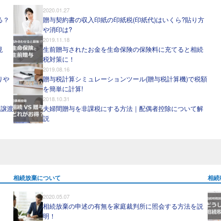
2020.01.27
る？
贈与契約書の収入印紙の印紙税(印紙代)はいくら?貼り方
や消印は?
2019.11.18
見
生前贈与されたお金を生命保険の保険料に充てると相続
税対策に！
2019.08.16
りや
贈与税計算シミュレーションツール(贈与税計算機)で税額
を簡単に計算!
2018.10.31
、譲渡
夫婦間贈与を非課税にする方法｜配偶者控除について解
説
相続放棄について
相続
2020.05.07
相続放棄の申述の有無を家庭裁判所に照会する方法を説
明！