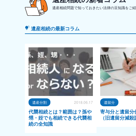
遺産相続問題で知っておきたい法律の豆知識をご紹
遺産相続の最新コラム
遺産分割
2018.06.17
遺留分
代襲相続とは？範囲は？孫や
寄与分と遺留分
甥・姪でも相続できる代襲相
（旧遺留分減殺
続の全知識