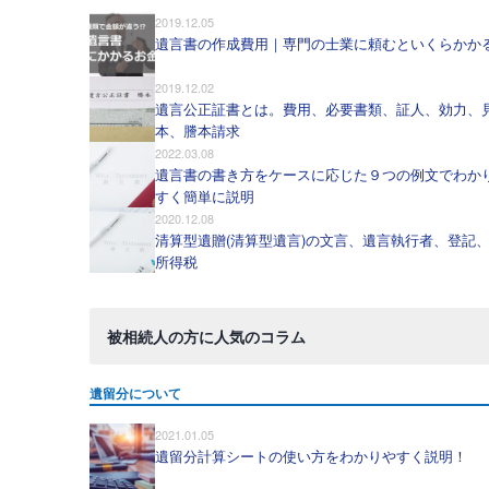
2019.12.05
遺言書の作成費用｜専門の士業に頼むといくらかか
2019.12.02
遺言公正証書とは。費用、必要書類、証人、効力、
本、謄本請求
2022.03.08
遺言書の書き方をケースに応じた９つの例文でわか
すく簡単に説明
2020.12.08
清算型遺贈(清算型遺言)の文言、遺言執行者、登記
所得税
被相続人の方に人気のコラム
遺留分について
2021.01.05
遺留分計算シートの使い方をわかりやすく説明！