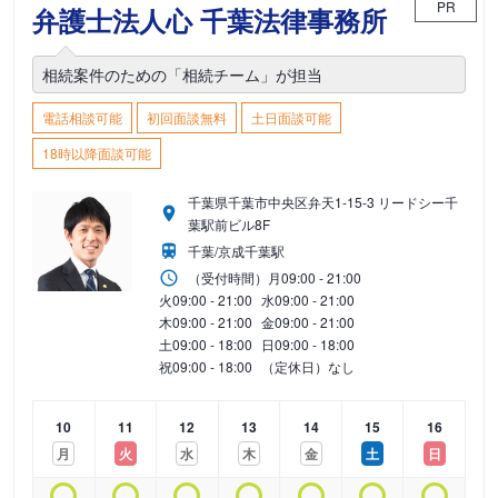
PR
弁護士法人心 千葉法律事務所
相続案件のための「相続チーム」が担当
電話相談可能
初回面談無料
土日面談可能
18時以降面談可能
千葉県千葉市中央区弁天1-15-3 リードシー千
葉駅前ビル8F
千葉/京成千葉駅
（受付時間）
月
09:00 - 21:00
火
09:00 - 21:00
水
09:00 - 21:00
木
09:00 - 21:00
金
09:00 - 21:00
土
09:00 - 18:00
日
09:00 - 18:00
祝
09:00 - 18:00
（定休日）なし
10
11
12
13
14
15
16
月
火
水
木
金
土
日