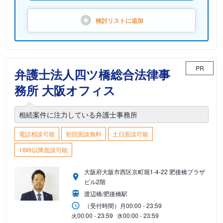
検討リストに
追加
PR
弁護士法人四ツ橋総合法律事
務所 大阪オフィス
相続案件に注力している弁護士事務所
電話相談可能
初回面談無料
土日面談可能
18時以降面談可能
大阪府大阪市西区京町堀1-4-22 肥後橋プラザ
ビル2階
渡辺橋/肥後橋駅
（受付時間）
月
00:00 - 23:59
火
00:00 - 23:59
水
00:00 - 23:59