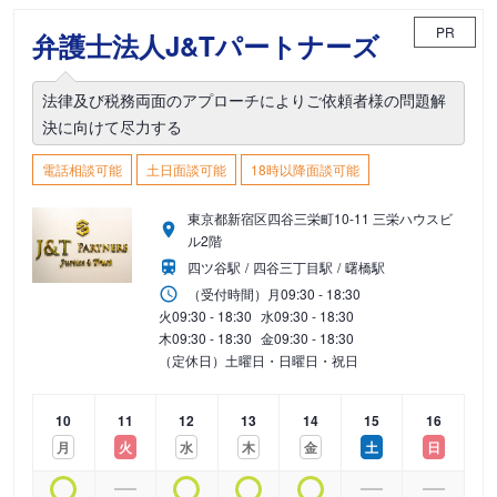
PR
弁護士法人J&Tパートナーズ
法律及び税務両面のアプローチによりご依頼者様の問題解
決に向けて尽力する
電話相談可能
土日面談可能
18時以降面談可能
東京都新宿区四谷三栄町10-11 三栄ハウスビ
ル2階
四ツ谷駅
四谷三丁目駅
曙橋駅
（受付時間）
月
09:30 - 18:30
火
09:30 - 18:30
水
09:30 - 18:30
木
09:30 - 18:30
金
09:30 - 18:30
（定休日）土曜日・日曜日・祝日
10
11
12
13
14
15
16
月
火
水
木
金
土
日