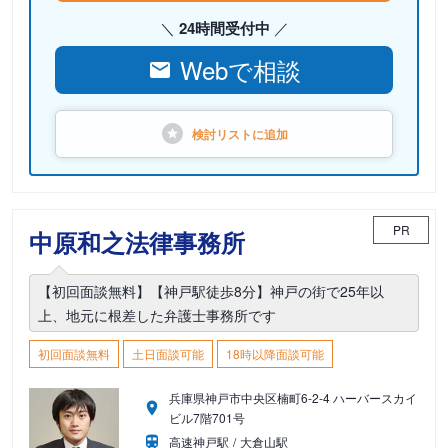
24時間受付中
Webで相談
検討リストに
追加
PR
中原和之法律事務所
【初回面談無料】【神戸駅徒歩8分】神戸の街で25年以
上、地元に根差した弁護士事務所です
初回面談無料
土日面談可能
18時以降面談可能
兵庫県神戸市中央区楠町6-2-4 ハーバースカイ
ビル7階701号
高速神戸駅
大倉山駅