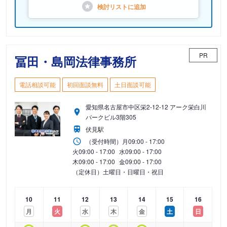
検討リストに
追加
PR
冨田・島岡法律事務所
電話相談可能
初回面談無料
土日面談可能
愛知県名古屋市中区栄2-12-12 アーク栄白川
パークビル3階305
伏見駅
（受付時間）
月
09:00 - 17:00
火
09:00 - 17:00
水
09:00 - 17:00
木
09:00 - 17:00
金
09:00 - 17:00
（定休日）土曜日・日曜日・祝日
10
11
12
13
14
15
16
月
火
水
木
金
土
日