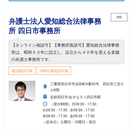
PR
弁護士法人愛知総合法律事務
所 四日市事務所
【オンライン相談可】【事務所面談可】愛知総合法律事務
所は、昭和５３年に設立し、設立から４０年を迎える老舗
の弁護士事務所です。
電話相談可能
18時以降面談可能
三重県四日市市浜田町4番20号 四日市三交ビ
ル6階
近鉄四日市/あすなろう四日市駅
（受付時間）
月
09:30 - 17:30
火
09:30 - 17:30
水
09:30 - 17:30
木
09:30 - 17:30
金
09:30 - 17:30
（定休日）土曜日・日曜日・祝日