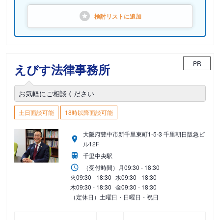
検討リストに
追加
PR
えびす法律事務所
お気軽にご相談ください
土日面談可能
18時以降面談可能
大阪府豊中市新千里東町1-5-3 千里朝日阪急ビ
ル12F
千里中央駅
（受付時間）
月
09:30 - 18:30
火
09:30 - 18:30
水
09:30 - 18:30
木
09:30 - 18:30
金
09:30 - 18:30
（定休日）土曜日・日曜日・祝日