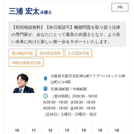
PR
三浦 宏太
弁護士
【初回相談無料】【休日面談可】離婚問題を取り扱う法律
の専門家が、あなたにとって最良の弁護士となり、より良
い未来に向けた新しい第一歩をサポートいたします。
電話相談可能
初回面談無料
土日面談可能
18時以降面談可能
大阪府大阪市北区神山町1-7 アーバネックス神
山町ビル4階
天満/扇町駅
中崎町駅
（受付時間）
月
09:30 - 18:00
火
09:30 - 18:00
水
09:30 - 18:00
木
09:30 - 18:00
金
09:30 - 18:00
（定休日）土曜日・日曜日・祝日
10
11
12
13
14
15
16