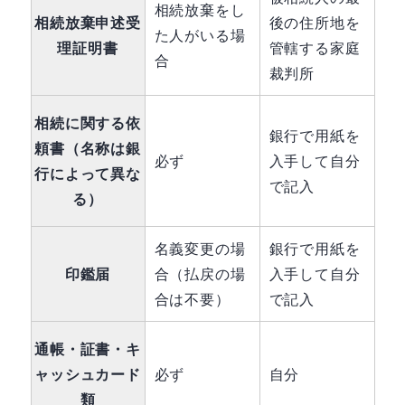
相続放棄をし
相続放棄申述受
後の住所地を
た人がいる場
理証明書
管轄する家庭
合
裁判所
相続に関する依
銀行で用紙を
頼書（名称は銀
必ず
入手して自分
行によって異な
で記入
る）
名義変更の場
銀行で用紙を
印鑑届
合（払戻の場
入手して自分
合は不要）
で記入
通帳・証書・キ
ャッシュカード
必ず
自分
類