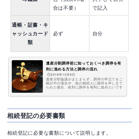
合は不要）
で記入
通帳・証書・キ
ャッシュカード
必ず
自分
類
遺産分割調停前に知っておくべき調停を有
利に進める方法と調停の流れ
🕒️2018年10月9日
遺産分割協議がまとまらず、調停の申立てをご
検討中の場合や、他の相続人に調停を申し立て
られた場合、絶対に調停を有利に進めたいです
よね。調停を有利に進める以前に、そもそも遺
産分割調停のプロセスについて正しく理解して
おかなければなりません。この記事では、ま
ず、遺産分割調停の流れについて、詳しく、分
かりやすく説明し、そのうえで、調停を有利に
進める方法について説明します。是非参考にし
相続登記の必要書類
てください。遺産分割調停とは？遺産分割調停
とは、当事者間の遺産分割協議で話合いがまと
まらない場合に利用することができ、家...
相続登記に必要な書類について説明します。