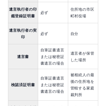
遺言執行者の印
住所地の市区
必ず
鑑登録証明書
町村役場
遺言執行者の実
必ず
自分
印
自筆証書遺言
遺言者が保管
遺言書
または秘密証
した場所
書遺言の場合
被相続人の最
自筆証書遺言
後の住所地を
検認済証明書
または秘密証
管轄する家庭
書遺言の場合
裁判所