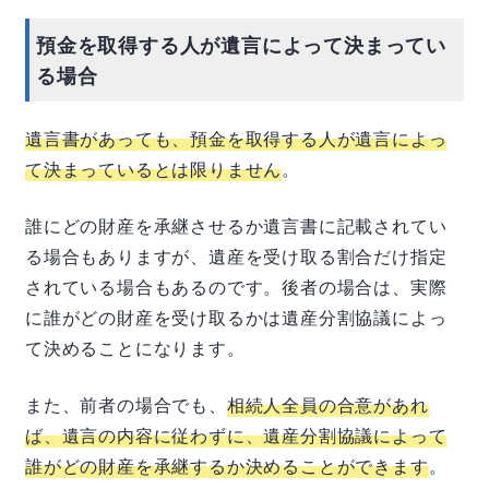
発行してもらえる制度です。これにより、戸籍
謄本の代わりに法定相続情報一覧図を提出して
預金を取得する人が遺言によって決まってい
相続手続きができるようになりました。大変便
利な制度ですが、いくつかのデメリットもあり
る場合
ます。この記事で詳しく見ていきましょ...
遺言書があっても、預金を取得する人が遺言によっ
て決まっているとは限りません
。
誰にどの財産を承継させるか遺言書に記載されてい
る場合もありますが、遺産を受け取る割合だけ指定
されている場合もあるのです。後者の場合は、実際
に誰がどの財産を受け取るかは遺産分割協議によっ
て決めることになります。
また、前者の場合でも、
相続人全員の合意があれ
ば、遺言の内容に従わずに、遺産分割協議によって
誰がどの財産を承継するか決めることができます
。