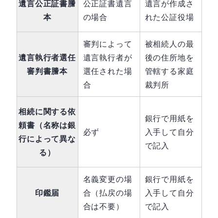
遺言公正証書謄
公正証書遺言
遺言が作成さ
本
の場合
れた公証役場
審判によって
被相続人の最
遺言執行者選任
遺言執行者が
後の住所地を
審判書謄本
選任された場
管轄する家庭
合
裁判所
相続に関する依
銀行で用紙を
頼書（名称は銀
必ず
入手して自分
行によって異な
で記入
る）
名義変更の場
銀行で用紙を
印鑑届
合（払戻の場
入手して自分
合は不要）
で記入