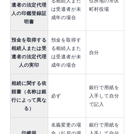
る相続人また
住所地の市区
遺者の法定代理
は受遺者が未
町村役場
人の印鑑登録証
成年の場合
明書
預金を取得する
預金を取得す
相続人または受
る相続人また
自分
遺者の法定代理
は受遺者が未
人の実印
成年の場合
相続に関する依
銀行で用紙を
頼書（名称は銀
必ず
入手して自分
行によって異な
で記入
る）
名義変更の場
銀行で用紙を
印鑑届
合（払戻の場
入手して自分