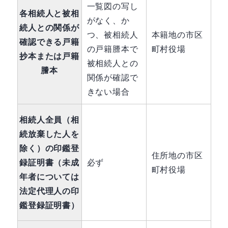
一覧図の写し
各相続人と被相
がなく、か
続人との関係が
つ、被相続人
本籍地の市区
確認できる戸籍
の戸籍謄本で
町村役場
抄本または戸籍
被相続人との
謄本
関係が確認で
きない場合
相続人全員（相
続放棄した人を
除く）の印鑑登
住所地の市区
録証明書（未成
必ず
町村役場
年者については
法定代理人の印
鑑登録証明書）