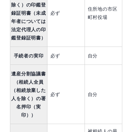
除く）の印鑑登
住所地の市区
録証明書（未成
必ず
町村役場
年者については
法定代理人の印
鑑登録証明書）
手続者の実印
必ず
自分
遺産分割協議書
（相続人全員
（相続放棄した
必ず
自分
人を除く）の署
名押印（実
印））
被相続人の最