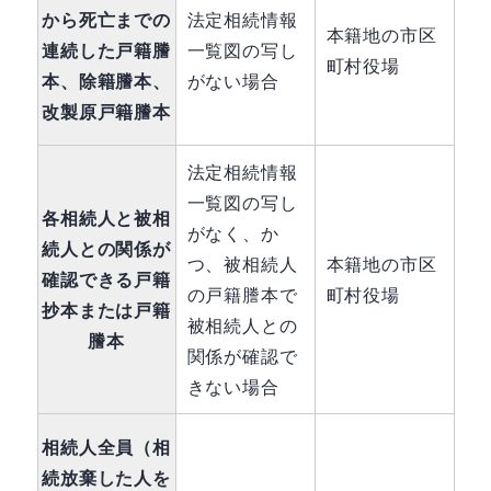
から死亡までの
法定相続情報
本籍地の市区
連続した戸籍謄
一覧図の写し
町村役場
本、除籍謄本、
がない場合
改製原戸籍謄本
法定相続情報
一覧図の写し
各相続人と被相
がなく、か
続人との関係が
つ、被相続人
本籍地の市区
確認できる戸籍
の戸籍謄本で
町村役場
抄本または戸籍
被相続人との
謄本
関係が確認で
きない場合
相続人全員（相
続放棄した人を