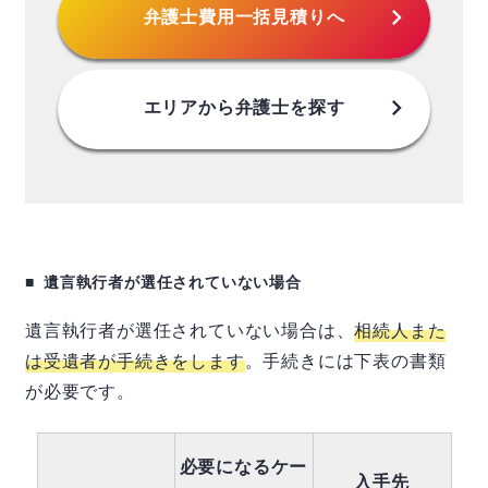
chevron_right
弁護士費用
一括見積りへ
chevron_right
エリアから
弁護士を探す
遺言執行者が選任されていない場合
遺言執行者が選任されていない場合は、
相続人また
は受遺者が手続きをします
。手続きには下表の書類
が必要です。
必要になるケー
入手先