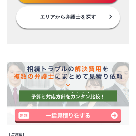
chevron_right
エリアから
弁護士を探す
［ご注意］