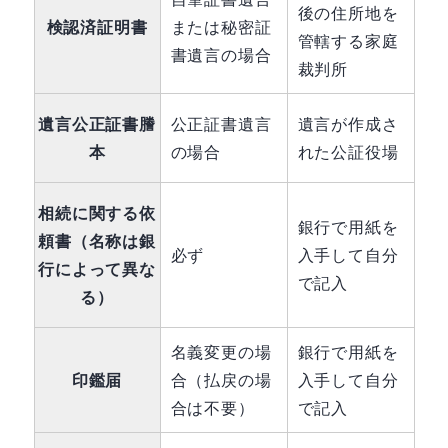
後の住所地を
検認済証明書
または秘密証
管轄する家庭
書遺言の場合
裁判所
遺言公正証書謄
公正証書遺言
遺言が作成さ
本
の場合
れた公証役場
相続に関する依
銀行で用紙を
頼書（名称は銀
必ず
入手して自分
行によって異な
で記入
る）
名義変更の場
銀行で用紙を
印鑑届
合（払戻の場
入手して自分
合は不要）
で記入