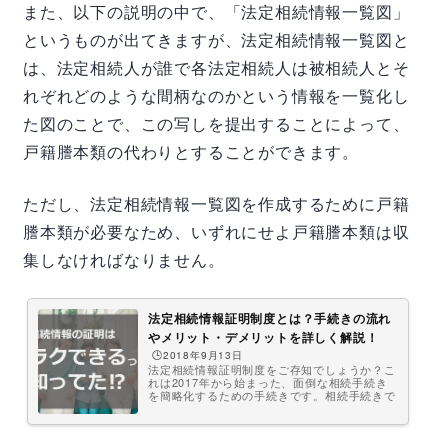
また、以下の説明の中で、「法定相続情報一覧図」
というものが出てきますが、法定相続情報一覧図と
は、法定相続人が誰で各法定相続人は被相続人とそ
れぞれどのような間柄なのかという情報を一覧化し
た図のことで、この写しを提出することによって、
戸籍謄本類の代わりとすることができます。
ただし、法定相続情報一覧図を作成するために戸籍
謄本類が必要なため、いずれにせよ戸籍謄本類は収
集しなければなりません。
法定相続情報証明制度とは？手続きの流れ
やメリット・デメリットを詳しく解説！
🕒️2018年9月13日
法定相続情報証明制度をご存知でしょうか？こ
れは2017年から始まった、面倒な相続手続き
を簡略化するための手続きです。相続手続きで
は、相続財産の名義変更などで戸籍謄本を何回
も提出する必要があります。法定相続情報証明
制度とは、法務局に法定相続情報一覧図を提出
することで、その写し（法定相続情報証明）を