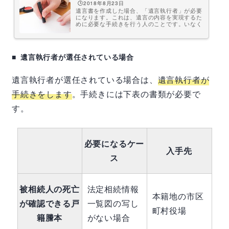
🕒️2018年8月23日
遺言書を作成した場合、「遺言執行者」が必要
になります。これは、遺言の内容を実現するた
めに必要な手続きを行う人のことです。いなく
てもかまいませんが、いたほうがスムーズに手
続きを進めることができるでしょう。遺言書で
指定することができます。遺言執行者は戸籍を
取り寄せたり、財産目録を作成したりと大変。
遺言執行者が選任されている場合
また、遺言執行者が不正をしないように信用で
きる人でないといけません。心配なようであれ
ば、行政書士などに依頼しても良いでしょう。
行政書士は上記の手続きをまとめて行ってくれ
遺言執行者が選任されている場合は、
遺言執行者が
ます。今回は、遺言執行者の役割や選...
手続きをします
。手続きには下表の書類が必要で
す。
必要になるケー
入手先
ス
被相続人の死亡
法定相続情報
本籍地の市区
が確認できる戸
一覧図の写し
町村役場
籍謄本
がない場合