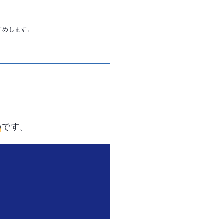
すめします。
です。
の
は