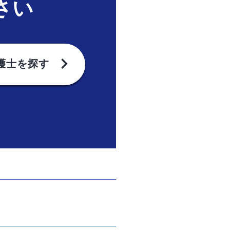
さい
chevron_right
護士を探す