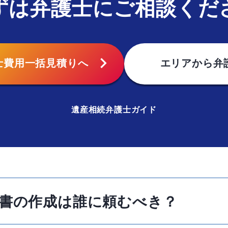
ずは弁護士にご相談くだ
chevron_right
士費用
一括見積りへ
エリアから
弁
遺産相続弁護士ガイド
書の作成は誰に頼むべき？