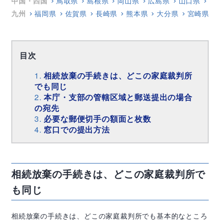
中国・四国
鳥取県
島根県
岡山県
広島県
山口県
徳
九州
福岡県
佐賀県
長崎県
熊本県
大分県
宮崎県
目次
相続放棄の手続きは、どこの家庭裁判所
でも同じ
本庁・支部の管轄区域と郵送提出の場合
の宛先
必要な郵便切手の額面と枚数
窓口での提出方法
相続放棄の手続きは、どこの家庭裁判所で
も同じ
相続放棄の手続きは、どこの家庭裁判所でも基本的なところ