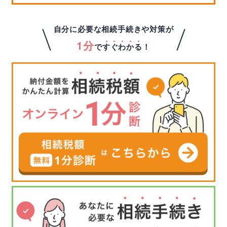
自分に必要な相続手続きや対策が
1分
で
す
ぐ
わ
か
る
！