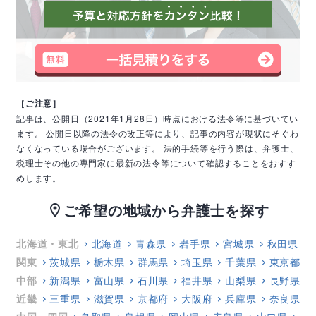
［ご注意］
記事は、公開日（2021年1月28日）時点における法令等に基づいてい
ます。
公開日以降の法令の改正等により、記事の内容が現状にそぐわ
なくなっている場合がございます。
法的手続等を行う際は、弁護士、
税理士その他の専門家に最新の法令等について確認することをおすす
めします。
ご希望の地域から弁護士を探す
location_on
北海道・東北
北海道
青森県
岩手県
宮城県
秋田県
関東
茨城県
栃木県
群馬県
埼玉県
千葉県
東京都
中部
新潟県
富山県
石川県
福井県
山梨県
長野県
近畿
三重県
滋賀県
京都府
大阪府
兵庫県
奈良県