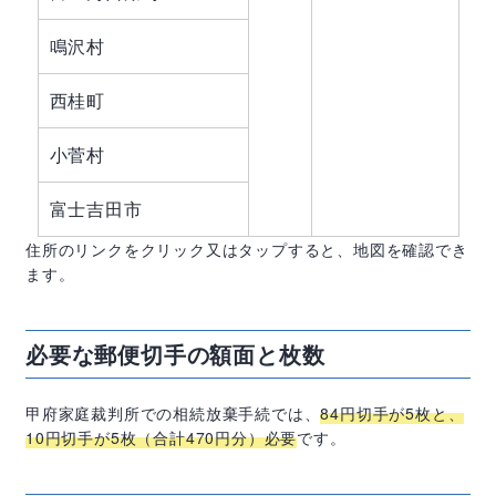
鳴沢村
西桂町
小菅村
富士吉田市
住所のリンクをクリック又はタップすると、地図を確認でき
ます。
必要な郵便切手の額面と枚数
甲府家庭裁判所での相続放棄手続では、
84
円切手が
5
枚と、
10
円切手が
5
枚（合計
470
円分）必要
です。