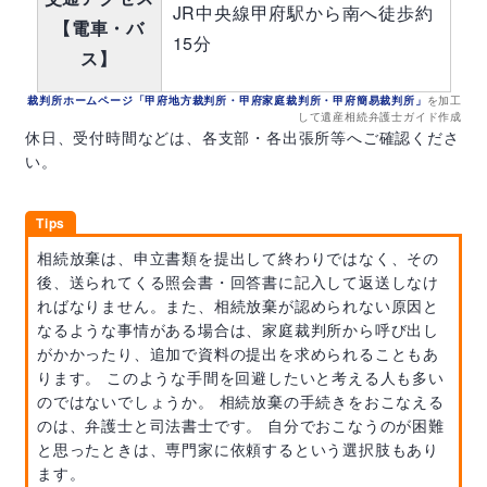
JR中央線甲府駅から南へ徒歩約
【電車・バ
15分
ス】
裁判所ホームページ「甲府地方裁判所・甲府家庭裁判所・甲府簡易裁判所」
を加工
して遺産相続弁護士ガイド作成
休日、受付時間などは、各支部・各出張所等へご確認くださ
い。
相続放棄は、申立書類を提出して終わりではなく、その
後、送られてくる照会書・回答書に記入して返送しなけ
ればなりません。また、相続放棄が認められない原因と
なるような事情がある場合は、家庭裁判所から呼び出し
がかかったり、追加で資料の提出を求められることもあ
ります。 このような手間を回避したいと考える人も多い
のではないでしょうか。 相続放棄の手続きをおこなえる
のは、弁護士と司法書士です。 自分でおこなうのが困難
と思ったときは、専門家に依頼するという選択肢もあり
ます。