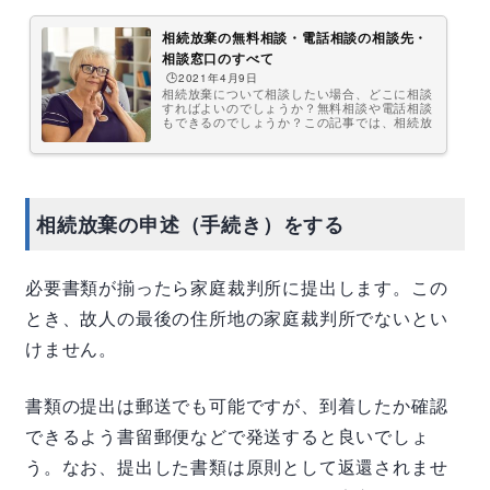
相続放棄の無料相談・電話相談の相談先・
相談窓口のすべて
🕒️2021年4月9日
相続放棄について相談したい場合、どこに相談
すればよいのでしょうか？無料相談や電話相談
もできるのでしょうか？この記事では、相続放
棄の相談先・相談窓口について、わかりやすく
説明します。是非、参考にしてください。相続
放棄の相談先相続放棄の主な相談先は、次のと
おりです。 弁護士 司法書士 家庭裁判所 市役
所 法テラス 相続放棄相談センター以下、それ
ぞれについて説明します。弁護士弁護士は、相
相続放棄の申述（手続き）をする
続放棄の法的な点について相談できる、ほぼ唯
一の専門家です。弁護士には、相続放棄に関す
るあらゆることについて相談す...
必要書類が揃ったら家庭裁判所に提出します。この
とき、故人の最後の住所地の家庭裁判所でないとい
けません。
書類の提出は郵送でも可能ですが、到着したか確認
できるよう書留郵便などで発送すると良いでしょ
う。なお、提出した書類は原則として返還されませ