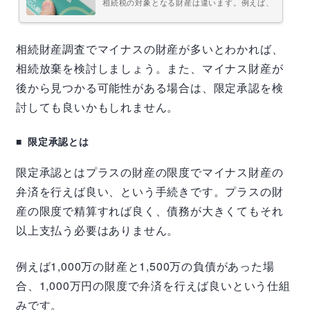
相続税の対象となる財産は違います。例えば、
一身専属的な（他の人に移転しない性質をも
つ）権利義務は相続財産に含まれません。この
へんを間違えると、相続税を多く払いすぎてし
まったり、足りなかったりすることも…。相続
相続財産調査でマイナスの財産が多いとわかれば、
税申告を間違えるとペナルティが発生する可能
性もあります。今回は、相続財産とは何か、相
続財産の評価方法などについて説明します。こ
相続放棄を検討しましょう。また、マイナス財産が
れから遺産相続を行う人は是非、参考にしてく
ださい。相続財産とは？相続財産とは、相...
後から見つかる可能性がある場合は、限定承認を検
討しても良いかもしれません。
限定承認とは
限定承認とはプラスの財産の限度でマイナス財産の
弁済を行えば良い、という手続きです。プラスの財
産の限度で精算すれば良く、債務が大きくてもそれ
以上支払う必要はありません。
例えば1,000万の財産と1,500万の負債があった場
合、1,000万円の限度で弁済を行えば良いという仕組
みです。