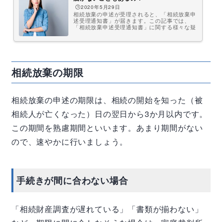
🕒️2020年5月29日
相続放棄の申述が受理されると、「相続放棄申
述受理通知書」が届きます。この記事では、
「相続放棄申述受理通知書」に関する様々な疑
問について、弁護士がわかりやすく説明しま
す。是非、参考にしてください。相続放棄申述
受理通知書とは？相続放棄申述受理通知書は、
相続人が家庭裁判所において相続放棄の手続き
を行い、裁判所がこれを受理すると、家庭裁判
所から相続放棄を行った人に送付される書類で
相続放棄の期限
す。 相続問題でお悩みの方はまずは弁護士に
ご相談ください ...
相続放棄の申述の期限は、相続の開始を知った（被
相続人が亡くなった）日の翌日から3か月以内です。
この期間を熟慮期間といいます。あまり期間がない
ので、速やかに行いましょう。
手続きが間に合わない場合
「相続財産調査が遅れている」「書類が揃わない」