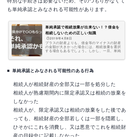
特別な手続きは必要ないため、そのつもりがなくて
も単純承認とみなされる可能性があります。
単純承認で相続放棄が出来ない！？借金を
相続しないための正しい知識
🕒️2019年4月8日
プラスの財産よりも、借金等のマイナスの財産
の金額が大きかった場合には、相続放棄を選択
する場合もあるでしょう。しかし、一旦、単純
承認してしまうと、原則として相続放棄するこ
とはできなくなってしまいます。単純承認する
つもりでなくても、ちょっとしたことで単純承
認したものとみなされてしまうこともありま
単純承認とみなされる可能性のある行為
す。そのようなことにならないように、この記
事で単純承認についての正しい知識を身に付け
ておきましょう。 相続問題でお悩みの方はま
ずは弁護士にご相談ください ...
相続人が相続財産の全部又は一部を処分した
相続人が熟慮期間内に限定承認又は相続の放棄を
しなかった
相続人が、限定承認又は相続の放棄をした後であ
っても、相続財産の全部若しくは一部を隠匿し、
ひそかにこれを消費し、又は悪意でこれを相続財
産の目録中に記載しなかった