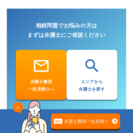
相続問題でお悩みの方は
まずは弁護士にご相談ください
email
search
弁護士費用
エリアから
一括見積りへ
弁護士を探す
相続放棄の問題は
専門家の無料相談でスッキリ解決