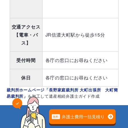
交通アクセス
【電車・バ
JR信濃大町駅から徒歩15分
ス】
受付時間
各庁の窓口にお尋ねください
休日
各庁の窓口にお尋ねください
裁判所ホームページ「長野家庭裁判所 大町出張所 大町簡
易裁判所」
を加工して遺産相続弁護士ガイド作成
相続放棄の問題は
専門家の無料相談でスッキリ解決
相続放棄は、申立書類を提出して終わりではなく、その
後、送られてくる照会書・回答書に記入して返送しなけ