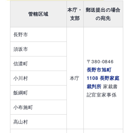
本庁・
郵送提出の場合
管轄区域
支部
の宛先
長野市
須坂市
〒380-0846
信濃町
長野市旭町
小川村
本庁
1108 長野家庭
裁判所
家裁書
飯綱町
記官室家事係
小布施町
高山村