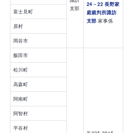
24－22 長野家
支部
富士見町
庭裁判所諏訪
支部
家事係
原村
岡谷市
飯田市
松川町
高森町
阿南町
阿智村
平谷村
〒395-0015