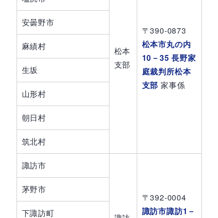
安曇野市
〒390-0873
松本市丸の内
麻績村
松本
10－35 長野家
支部
生坂
庭裁判所松本
支部
家事係
山形村
朝日村
筑北村
諏訪市
茅野市
〒392-0004
諏訪市諏訪1－
下諏訪町
諏訪