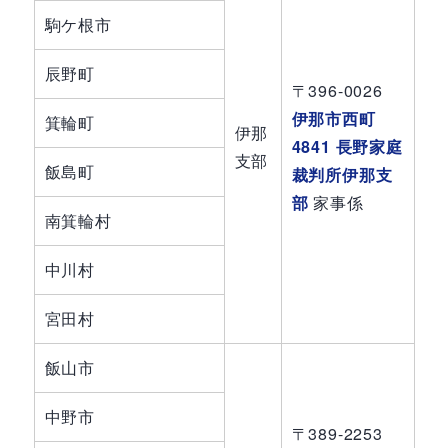
駒ケ根市
辰野町
〒396-0026
伊那市西町
箕輪町
伊那
4841 長野家庭
支部
飯島町
裁判所伊那支
部
家事係
南箕輪村
中川村
宮田村
飯山市
中野市
〒389-2253