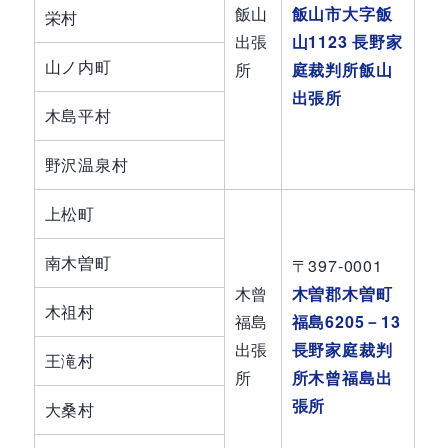
飯山
飯山市大字飯
栄村
出張
山1123 長野家
山ノ内町
所
庭裁判所飯山
出張所
木島平村
野沢温泉村
上松町
南木曽町
〒397-0001
木曾
木曽郡木曽町
木祖村
福島
福島6205－13
出張
長野家庭裁判
王滝村
所
所木曾福島出
張所
大桑村