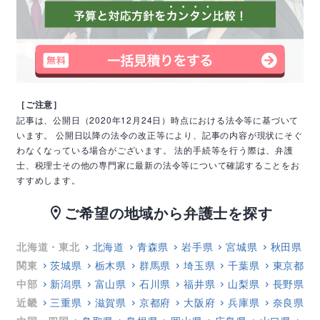
［ご注意］
記事は、公開日（2020年12月24日）時点における法令等に基づいて
います。
公開日以降の法令の改正等により、記事の内容が現状にそぐ
わなくなっている場合がございます。
法的手続等を行う際は、弁護
士、税理士その他の専門家に最新の法令等について確認することをお
すすめします。
ご希望の地域から弁護士を探す
location_on
北海道・東北
北海道
青森県
岩手県
宮城県
秋田県
関東
茨城県
栃木県
群馬県
埼玉県
千葉県
東京都
中部
新潟県
富山県
石川県
福井県
山梨県
長野県
近畿
三重県
滋賀県
京都府
大阪府
兵庫県
奈良県