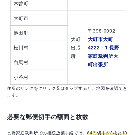
木曽町
大町市
〒398-0002
池田町
大町
大町市大町
松川村
出張
4222－1 長野
所
家庭裁判所大
白馬村
町出張所
小谷村
住所のリンクをクリック又はタップすると、地図を確認でき
ます。
必要な郵便切手の額面と枚数
長野家庭裁判所での相続放棄手続では、
84
円切手が
3
枚と
10