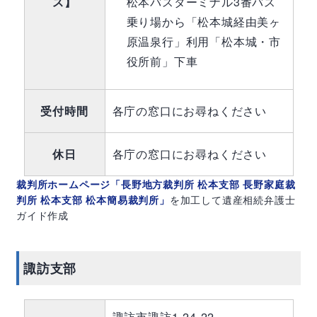
ス】
松本バスターミナル3番バス
乗り場から「松本城経由美ヶ
原温泉行」利用「松本城・市
役所前」下車
受付時間
各庁の窓口にお尋ねください
休日
各庁の窓口にお尋ねください
裁判所ホームページ「長野地方裁判所 松本支部 長野家庭裁
判所 松本支部 松本簡易裁判所」
を加工して遺産相続弁護士
ガイド作成
諏訪支部
諏訪市諏訪1-24-22