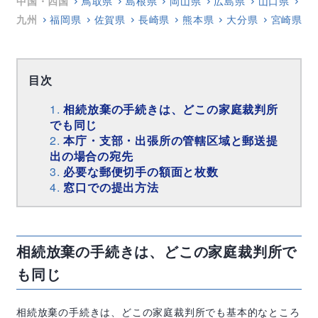
中国・四国
鳥取県
島根県
岡山県
広島県
山口県
徳
九州
福岡県
佐賀県
長崎県
熊本県
大分県
宮崎県
目次
相続放棄の手続きは、どこの家庭裁判所
でも同じ
本庁・支部・出張所の管轄区域と郵送提
出の場合の宛先
必要な郵便切手の額面と枚数
窓口での提出方法
相続放棄の手続きは、どこの家庭裁判所で
も同じ
相続放棄の手続きは、どこの家庭裁判所でも基本的なところ