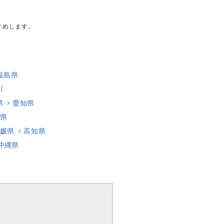
すめします。
福島県
川
県
愛知県
県
媛県
高知県
沖縄県