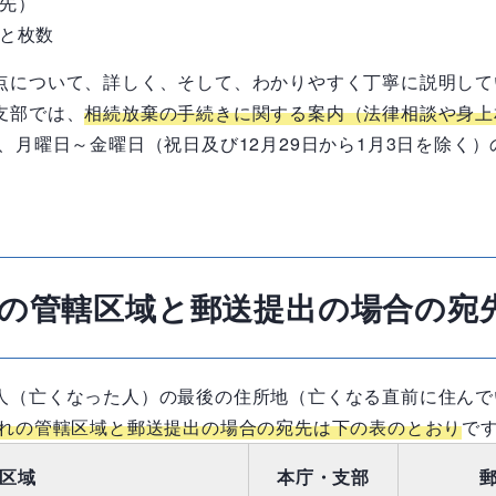
先）
と枚数
点について、詳しく、そして、わかりやすく丁寧に説明し
支部では、
相続放棄の手続きに関する案内（法律相談や身上
、月曜日～金曜日（祝日及び
12
月
29
日から
1
月
3
日を除く）
の管轄区域と郵送提出の場合の宛
人（亡くなった人）の最後の住所地（亡くなる直前に住んで
れの管轄区域と郵送提出の場合の宛先は下の表のとおり
で
区域
本庁・支部