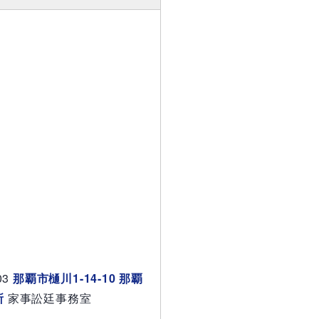
03
那覇市樋川1-14-10 那覇
所
家事訟廷事務室