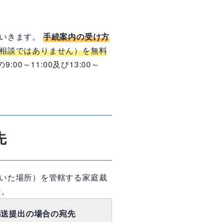
ていきます。
手続案内の受け方
相談ではありません）を無料
の
9:00
～
11:00
及び
13:00
～
先
いた場所）を管轄する家庭裁
す。
郵送提出の場合の宛先