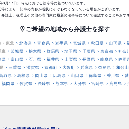
1年3月17日）時点における法令等に基づいています。
正等により、記事の内容が現状にそぐわなくなっている場合がございます。
、弁護士、税理士その他の専門家に最新の法令等について確認することをおす
ご希望の地域から弁護士を探す
location_on
道・東北
北海道
青森県
岩手県
宮城県
秋田県
山形県
関東
茨城県
栃木県
群馬県
埼玉県
千葉県
東京都
神奈
潟県
富山県
石川県
福井県
山梨県
長野県
岐阜県
静岡
畿
三重県
滋賀県
京都府
大阪府
兵庫県
奈良県
和歌山
鳥取県
島根県
岡山県
広島県
山口県
徳島県
香川県
愛
福岡県
佐賀県
長崎県
熊本県
大分県
宮崎県
鹿児島