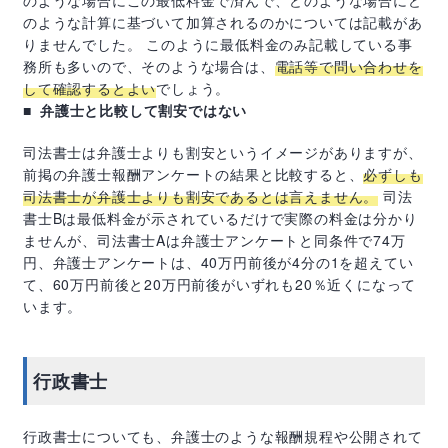
のような場合にこの最低料金で済んで、どのような場合にど
のような計算に基づいて加算されるのかについては記載があ
りませんでした。 このように最低料金のみ記載している事
務所も多いので、そのような場合は、
電話等で問い合わせを
して確認するとよい
でしょう。
弁護士と比較して割安ではない
司法書士は弁護士よりも割安というイメージがありますが、
前掲の弁護士報酬アンケートの結果と比較すると、
必ずしも
司法書士が弁護士よりも割安であるとは言えません。
司法
書士
B
は最低料金が示されているだけで実際の料金は分かり
ませんが、司法書士
A
は弁護士アンケートと同条件で
74
万
円、弁護士アンケートは、
40
万円前後が
4
分の
1
を超えてい
て、
60
万円前後と
20
万円前後がいずれも
20
％近くになって
います。
行政書士
行政書士についても、弁護士のような報酬規程や公開されて