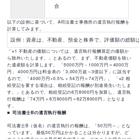
合
以下の設例に基づいて、A司法書士事務所の遺言執行報酬を
計算してみます。
設例：資産は、不動産、預金と株券で、評価額の総額
「※1 不動産の価額については、遺言執行報酬算定の価額か
ら除外いたします。」とあるので、まず、不動産価額を除い
た遺産額を計算します。 「5000万円－1000万円＝4000万
円」 4000万円は料金表の「
3,000
万超～
3
億以下」に該当す
るので、「4000万円×
0.5% + 54
万円＝
74
万円」。 「※2 相
続登記を要する場合は、相続登記の報酬が別途発生いたしま
す。」とあるので、相続登記の8万8000円を加算し、遺言執
行報酬は「74万円＋8万8000円＝82万8000円」となりま
す。
司法書士
B
の遺言執行報酬
司法書士
B
（仮名）の遺言執行の報酬は、「
50
万円～」とな
っています。 最低
50
万円はかかることは分かりますが、ど