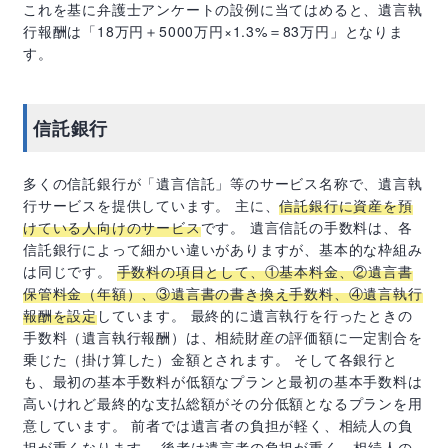
これを基に弁護士アンケートの設例に当てはめると、遺言執
行報酬は「
18
万円＋
5000
万円×
1.3%
＝83万円」となりま
す。
信託銀行
多くの信託銀行が「遺言信託」等のサービス名称で、遺言執
行サービスを提供しています。 主に、
信託銀行に資産を預
けている人向けのサービス
です。 遺言信託の手数料は、各
信託銀行によって細かい違いがありますが、基本的な枠組み
は同じです。
手数料の項目として、①基本料金、②遺言書
保管料金（年額）、③遺言書の書き換え手数料、④遺言執行
報酬を設定
しています。 最終的に遺言執行を行ったときの
手数料（遺言執行報酬）は、相続財産の評価額に一定割合を
乗じた（掛け算した）金額とされます。 そして各銀行と
も、最初の基本手数料が低額なプランと最初の基本手数料は
高いけれど最終的な支払総額がその分低額となるプランを用
意しています。 前者では遺言者の負担が軽く、相続人の負
担が重くなります。 後者は遺言者の負担が重く、相続人の