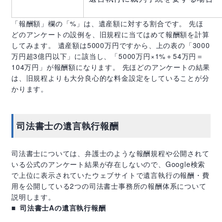
「報酬額」欄の「
%
」は、遺産額に対する割合です。 先ほ
どのアンケートの設例を、旧規程に当てはめて報酬額を計算
してみます。 遺産額は
5000
万円ですから、上の表の「
3000
万円超
3
億円以下」に該当し、「
5000
万円×
1%
＋
54
万円＝
104
万円」が報酬額になります。 先ほどのアンケートの結果
は、旧規程よりも大分良心的な料金設定をしていることが分
かります。
司法書士の遺言執行報酬
司法書士については、弁護士のような報酬規程や公開されて
いる公式のアンケート結果が存在しないので、
Google
検索
で上位に表示されていたウェブサイトで遺言執行の報酬・費
用を公開している
2
つの司法書士事務所の報酬体系について
説明します。
司法書士
A
の遺言執行報酬