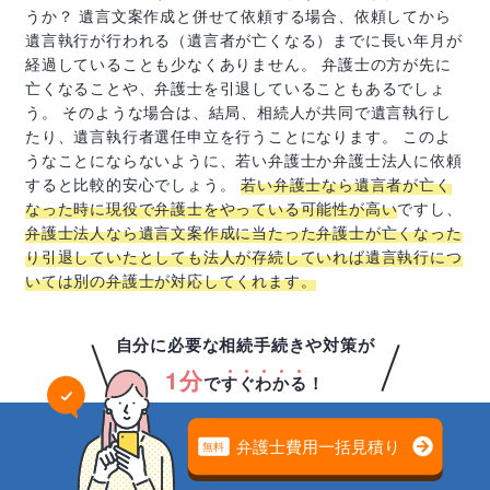
うか？ 遺言文案作成と併せて依頼する場合、依頼してから
遺言執行が行われる（遺言者が亡くなる）までに長い年月が
経過していることも少なくありません。 弁護士の方が先に
亡くなることや、弁護士を引退していることもあるでしょ
う。 そのような場合は、結局、相続人が共同で遺言執行し
たり、遺言執行者選任申立を行うことになります。 このよ
うなことにならないように、若い弁護士か弁護士法人に依頼
すると比較的安心でしょう。
若い弁護士なら遺言者が亡く
なった時に現役で弁護士をやっている可能性が高い
ですし、
弁護士法人なら遺言文案作成に当たった弁護士が亡くなった
り引退していたとしても法人が存続していれば遺言執行につ
いては別の弁護士が対応してくれます。
自分に必要な相続手続きや対策が
1分
で
す
ぐ
わ
か
る
！
遺言の問題は
専門家の無料相談でスッキリ解決