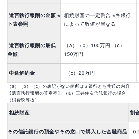
遺言執行報酬の金額 ※
相続財産の一定割合 ※各銀行
下表参照
によって数値が異なる
遺言執行報酬の最低
（a）（b）100万円 （c）
金額
150万円
中途解約金
（c）20万円
（
a
）（
b
）（
c
）の表記がない箇所は３銀行とも共通の内容
【遺言執行報酬の算定率】 （
a
）三井住友信託銀行の場合
（消費税等抜）
相続財産
割
その信託銀行の預金やその窓口で購入した金融商品
0.