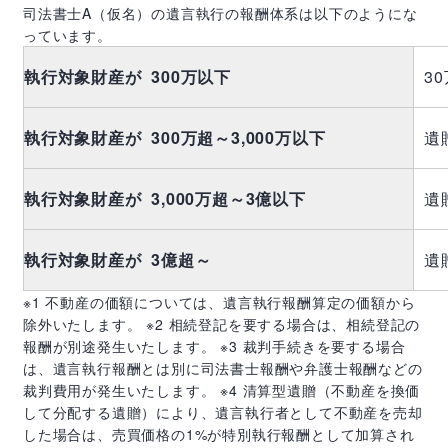
司法書士
A
（仮名）の遺言執行の報酬体系は以下のようにな
っています。
執行対象財産が 300万以下
3
執行対象財産が 300万超～3,000万以下
遺
執行対象財産が 3,000万超～3億以下
遺
執行対象財産が 3億超～
遺贈
※1 不動産の価額については、遺言執行報酬算定の価額から
除外いたします。 ※2 相続登記を要する場合は、相続登記の
報酬が別途発生いたします。 ※3 裁判手続きを要する場合
は、遺言執行報酬とは別に司法書士報酬や弁護士報酬などの
裁判費用が発生いたします。 ※4 清算型遺贈（不動産を換価
して分配する遺贈）により、遺言執行者として不動産を売却
した場合は、売買価格の1%が特別執行報酬として加算され