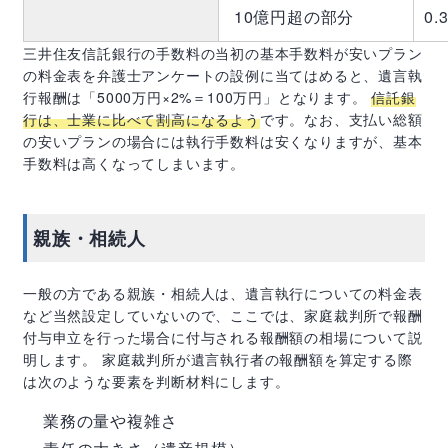
10億円超の部分
0.
三井住友信託銀行の手数料の当初の基本手数料が安いプラン
の料金表を弁護士アンケートの設例に当てはめると、遺言執
行報酬は「
5000
万円×
2%
＝
100
万円」となります。
信託銀
行は、士業に比べて割高になるよう
です。なお、支払い総額
の安いプランの場合には執行手数料は安くなりますが、基本
手数料は高くなってしまいます。
親族・相続人
一般の方である親族・相続人は、遺言執行についての料金表
など当然設定していないので、ここでは、家庭裁判所で報酬
付与申立を行った場合に付与される報酬額の相場について説
明します。 家庭裁判所が遺言執行者の報酬額を算定する際
は次のような要素を判断材料にします。
業務の量や複雑さ