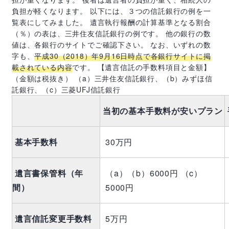
負担が軽くなります。 以下には、３つの信託銀行の例を一
覧表にしてみました。 遺言執行報酬の計算基準となる割合
（％）の表は、三井住友信託銀行の例です。 他の銀行の数
値は、各銀行のサイトでご確認下さい。 なお、いずれの数
字も、
平成
30
（
2018
）年
9
月
16
日時点で各銀行サイトに掲
載されている内容
です。 【遺言信託の手数料項目と金額】
（金額は税抜き） （
a
）三井住友信託銀行、（
b
）みずほ信
託銀行、（
c
）三菱
UFJ
信託銀行
当初の基本手数料が安いプラン
基本手数料
30万円
遺言書保管料（年
（a）（b）6000円 （c）
間）
5000円
遺言信託変更手数料
5万円