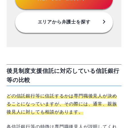
chevron_right
エリアから
弁護士を探す
後見制度支援信託に対応している信託銀行
等の比較
どの信託銀行等に信託するかは専門職後見人が決め
ることになっていますが、その際には、通常、親族
後見人に対しても相談があります。
各信託銀行等の特徴は専門職後見人が説明してくれ