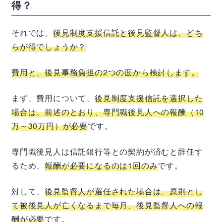
得？
それでは、
後見制度支援信託と後見監督人は、どち
らが得でしょうか？
費用と、後見事務負担の2つの面から検討します。
まず、費用について、
後見制度支援信託を選択した
場合は、前述のとおり、専門職後見人への報酬（10
万～30万円）が必要
です。
専門職後見人は信託銀行等との契約が済むと辞任す
るため、
報酬が必要になるのは1回のみ
です。
対して、
後見監督人が選任された場合は、原則とし
て被後見人が亡くなるまで毎月、後見監督人への報
酬が必要
です。