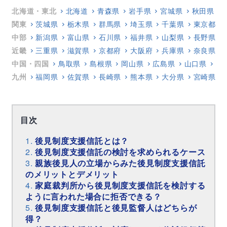
北海道・東北
北海道
青森県
岩手県
宮城県
秋田県
関東
茨城県
栃木県
群馬県
埼玉県
千葉県
東京都
中部
新潟県
富山県
石川県
福井県
山梨県
長野県
近畿
三重県
滋賀県
京都府
大阪府
兵庫県
奈良県
中国・四国
鳥取県
島根県
岡山県
広島県
山口県
徳
九州
福岡県
佐賀県
長崎県
熊本県
大分県
宮崎県
目次
後見制度支援信託とは？
後見制度支援信託の検討を求められるケース
親族後見人の立場からみた後見制度支援信託
のメリットとデメリット
家庭裁判所から後見制度支援信託を検討する
ように言われた場合に拒否できる？
後見制度支援信託と後見監督人はどちらが
得？