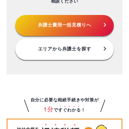
相談ください
chevron_right
弁護士費用
一括見積りへ
chevron_right
エリアから
弁護士を探す
自分に必要な相続手続きや対策が
1分
で
す
ぐ
わ
か
る
！