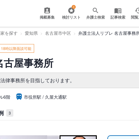
0
掲載募集
検討リスト
弁護士検索
記事検索
閲覧
門家を探す
愛知県
名古屋市中区
弁護士法人リブレ 名古屋事務
18時以降面談可能
名古屋事務所
の法律事務所を目指しております。
ル6階
市役所駅
久屋大通駅
例
3