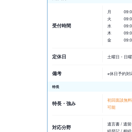
月
09:0
火
09:0
受付時間
水
09:0
木
09:0
金
09:0
定休日
土曜日・日曜
備考
※休日予約対
特長
初回面談無料 
特長・強み
可能
遺言書 / 遺留
対応分野
続登記 / 相続