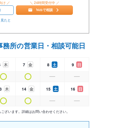
向け ／
＼ 24時間受付中 ／
3
Webで相談
」見たと
事務所の営業日・相談可能日
6
木
7
金
8
土
9
日
3
木
14
金
15
土
16
日
もございます。詳細はお問い合わせください。