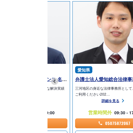
知県
愛知県
弁護士法人プロテクトスタンス 名古屋事務所
や遺言に関するお悩みは、豊富な解決実績
三河地区の身近な法律事務所として
る当事務所ま…
ご利用ください202…
詳細を見る
詳細を見る
営業時間内
営業時間外
09:00 - 19:00
09:30 - 1
05075872192
05075872067