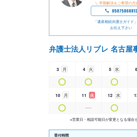
＼ 早期解決をご希望の方
0507586881
「遺産相続弁護士ガイド
お伝え下さい
弁護士法人リブレ 名古屋
3
月
4
火
5
水
10
月
11
火
12
水
1
※営業日・相談可能日が変更となる場合
受付時間