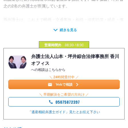
之の2名の弁護士が所属しています。
両弁護士は、これまで離婚・交通事故・相続・損害賠償・破産・債
務整理・貸金・不動産・賃貸借等の一般の民事事件や企業法務な
ど、さまざまな事件に取り組んで参りました。
営業時間外
08:30-18:00
山本弁護士は、弁護士への敷居を下げ、弁護士を利用しやすい社会
弁護士法人山本・坪井綜合法律事務所 香川
を造りたいとの思いのもと、日本司法支援センター（法テラス）の
オフィス
スタッフ弁護士として司法過疎地域などで勤務し、弁護士に手の届
への相談はこちらから
きにくい方々への法的サービスの充実に注力しました。
＼ 24時間受付中 ／
また、坪井弁護士は、全国に支店を展開する弁護士法人ALG＆
Webで相談
Associatesにて離婚事件や交通事故事件を中心に経験し、その後、
＼ 早期解決をご希望の方向け ／
香川県にある刑事事件の名門である小早川法律事務所にて刑事事件
05075872397
のノウハウを学び、民事事件、家事事件のみならず刑事事件の経験
を多数積んできました。
「遺産相続弁護士ガイド」見たと
お伝え下さい