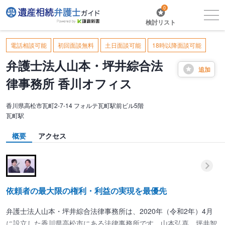
0
検討リスト
電話相談可能
初回面談無料
土日面談可能
18時以降面談可能
弁護士法人山本・坪井綜合法
追加
律事務所 香川オフィス
香川県高松市瓦町2-7-14 フォルテ瓦町駅前ビル5階
瓦町駅
概要
アクセス
依頼者の最大限の権利・利益の実現を最優先
弁護士法人山本・坪井綜合法律事務所は、2020年（令和2年）4月
に設立した香川県高松市にある法律事務所です。山本弘喜、坪井智