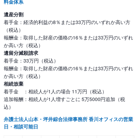
どんな方でも相談をしやすく、親切・丁寧かつ迅速な事件処理を行
料金体系
い、依頼者の最大限の権利・利益の実現を最優先とする事務所を設
遺産分割
立したい、そのような両弁護士の想いが合致し、事務所を設立する
着手金：経済的利益の8％または33万円のいずれか高い方
こととなりました。
（税込）
報酬金：取得した財産の価格の16％または33万円のいずれ
か高い方（税込）
遺留分滅殺請求
着手金：33万円（税込）
報酬金：取得した財産の価格の16％または33万円のいずれ
か高い方（税込）
相続放棄
着手金 ：相続人が1人の場合 11万円（税込）
追加報酬：相続人が1人増すごとに 5万5000円追加（税
込）
弁護士法人山本・坪井綜合法律事務所 香川オフィスの営業
日・相談可能日