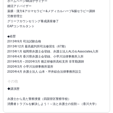
ホームページWEBデザイナー
婚活アドバイザー
薬膳・漢方&アロマセラピー&メディカルハーブ&腸セラピー講師
労務管理士
グリーフカウンセリング養成講座修了
EAPコンサルタント
◆経歴
2013年9月 司法試験合格
2013年12月 最高裁判所司法修習生（67期）
2015年1月 福岡県弁護士会登録、弁護士法人ALG＆Associates入所
2016年4月 香川県弁護士会登録、小早川法律事務所入所
2019年5月～2020年3月 矯正研修所高松支所 非常勤講師
2020年3月 小早川法律事務所退所
2020年4月 弁護士法人 山本・坪井綜合法律事務所設立
その他
◆講演歴
弁護士から見た警察捜査（四国管区警察学校）
消費者トラブルを解決しよう！～法と弁護士の役割～（香川大学）