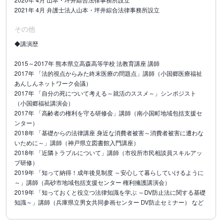
2021年 4月 弁護士法人山本・坪井綜合法律事務所設立
その他
◆講演歴
2015～2017年 熊本県立高森高等学校 法教育講座 講師
2017年 「法的視点からみた終末医療の問題点」講師（小国郷医療福祉
あんしんネットワーク会議）
2017年 「自分の死について考える～就活のススメ～」シンポジスト
（小国郷福祉講演会）
2017年 「高齢者の権利を守る研修会」講師（南小国町地域包括支援セ
ンター）
2018年 「基礎からの法律講座 身近な消費者被害～消費者被害に遭わな
いために～」講師（神戸県立図書館入門講座）
2018年 「近隣トラブルについて」講師（市役所市民相談員スキルアッ
プ研修）
2019年 「知って納得！成年後見制度 ～安心して暮らしていけるように
～」講師（高砂市地域包括支援センター 権利擁護講演会）
2019年 「知っておくと役立つ法律知識を学ぶ ～DV防止法に関する基礎
知識～」講師（兵庫県立男女共同参画センター DV防止セミナー） など