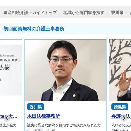
遺産相続弁護士ガイドトップ
地域から専門家を探す
香川県
初回面談無料の弁護士事務所
香川県
徳島県
弁護士法人ALG & Associates 大阪法律事務所
木田法律事務所
護士が全力
誠実に妥当な解決を目指すご相談に来られた方
依頼者の支
に、率直にご説明…
同士で争う