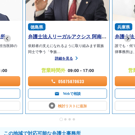
徳島県
兵庫県
務所
弁護士法人リーガルアクシス 阿南事務所
弁護士法
担当医師の
依頼者の支えになれるように取り組みます親族
誰でも・何
同士で争う「争族…
律事務所は
詳細を見る
営業時間外
営
1:00
09:00 - 17:00
05075870633
Webで相談
検討リストに
追加
この地域で対応可能な弁護士事務所