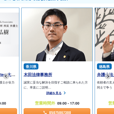
香川県
徳島県
弁護士法人ALG & Associates 大阪法律事務所
木田法律事務所
護士が全力
誠実に妥当な解決を目指すご相談に来られた方
依頼者の支
に、率直にご説明…
同士で争う
詳細を見る
営業時間外
営
0:00
09:00 - 17:00
05075867300