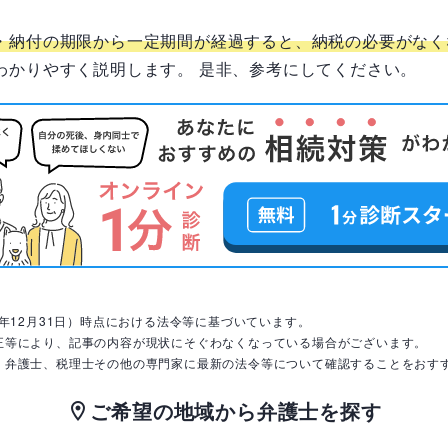
・納付の期限から一定期間が経過すると、納税の必要がなく
わかりやすく説明します。 是非、参考にしてください。
8年12月31日）時点における法令等に基づいています。
正等により、記事の内容が現状にそぐわなくなっている場合がございます。
、弁護士、税理士その他の専門家に最新の法令等について確認することをおす
ご希望の地域から弁護士を探す
location_on