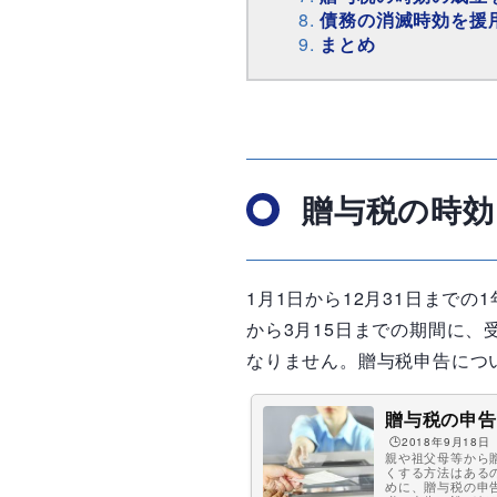
債務の消滅時効を援
まとめ
贈与税の時効
1月1日から12月31日まで
から3月15日までの期間に
なりません。贈与税申告につ
贈与税の申告
🕒️2018年9月18日
親や祖父母等から
くする方法はある
めに、贈与税の申