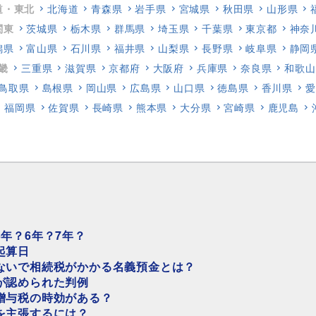
道・東北
北海道
青森県
岩手県
宮城県
秋田県
山形県
関東
茨城県
栃木県
群馬県
埼玉県
千葉県
東京都
神奈
潟県
富山県
石川県
福井県
山梨県
長野県
岐阜県
静岡
畿
三重県
滋賀県
京都府
大阪府
兵庫県
奈良県
和歌山
鳥取県
島根県
岡山県
広島県
山口県
徳島県
香川県
愛
福岡県
佐賀県
長崎県
熊本県
大分県
宮崎県
鹿児島
年？6年？7年？
起算日
ないで相続税がかかる名義預金とは？
が認められた判例
贈与税の時効がある？
を主張するには？