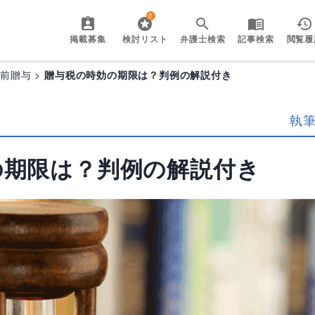
0
掲載募集
検討リスト
弁護士検索
記事検索
閲覧履
生前贈与
贈与税の時効の期限は？判例の解説付き
執
の期限は？判例の解説付き