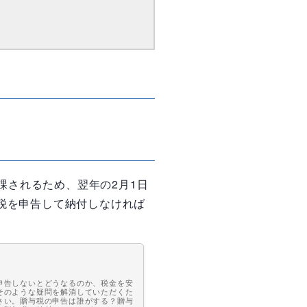
が課されるため、翌年の2月1日
税を申告して納付しなければ
申告しないとどうなるのか、税金を安
そのような疑問を解消していただくた
さい。贈与税の申告は誰がする？贈与