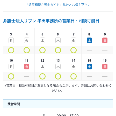
相続問題のお悩みはぜひご相談ください
「遺産相続弁護士ガイド」見たと
お伝え下さい
弁護士法人リブレ 半田事務所の営業日・相談可能日
3
4
5
6
7
8
9
月
火
水
木
金
土
日
10
11
12
13
14
15
16
月
火
水
木
金
土
日
※営業日・相談可能日が変更となる場合もございます。詳細はお問い合わせく
ださい。
受付時間
月
09:00 - 17:00