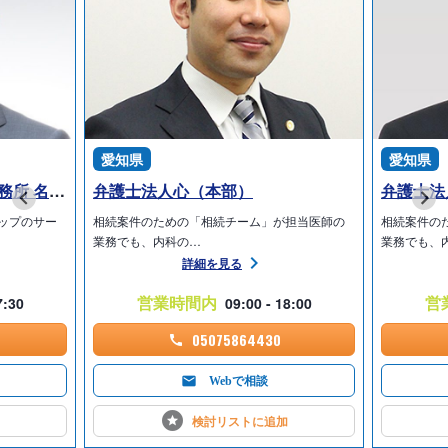
愛知県
愛知県
弁護士法人愛知総合法律事務所 名古屋丸の内本部事務所
弁護士法人心（本部）
弁護士法
ップのサー
相続案件のための「相続チーム」が担当医師の
相続案件の
業務でも、内科の…
業務でも、
詳細を見る
営業時間内
営
7:30
09:00 - 18:00
05075864430
Webで相談
検討リストに
追加