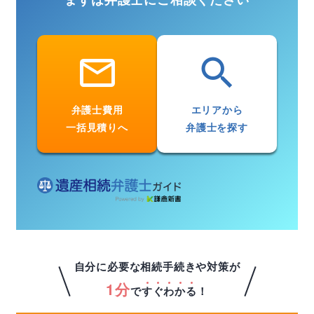
email
search
弁護士費用
エリアから
一括見積りへ
弁護士を探す
自分に必要な相続手続きや対策が
1分
で
す
ぐ
わ
か
る
！