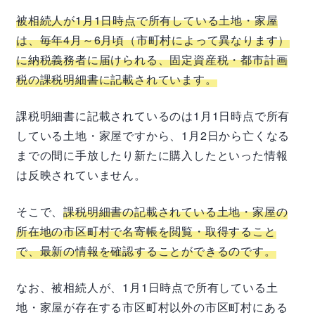
被相続人が
1
月
1
日時点で所有している土地・家屋
は、毎年
4
月～
6
月頃（市町村によって異なります）
に納税義務者に届けられる、固定資産税・都市計画
税の課税明細書に記載されています。
課税明細書に記載されているのは
1
月
1
日時点で所有
している土地・家屋ですから、
1
月
2
日から亡くなる
までの間に手放したり新たに購入したといった情報
は反映されていません。
そこで、
課税明細書の記載されている土地・家屋の
所在地の市区町村で名寄帳を閲覧・取得すること
で、最新の情報を確認することができるのです。
なお、被相続人が、
1
月
1
日時点で所有している土
地・家屋が存在する市区町村以外の市区町村にある