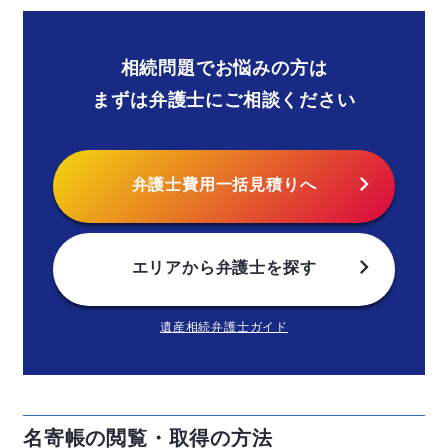
相続問題でお悩みの方は
まずは弁護士にご相談ください
chevron_right
弁護士費用
一括見積りへ
chevron_right
エリアから
弁護士を探す
遺産相続弁護士ガイド
名寄帳の閲覧・取得の方法