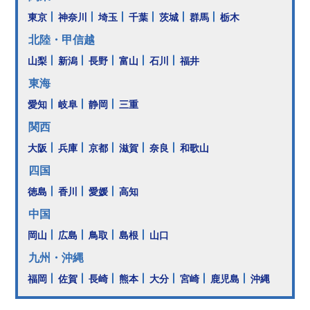
東京
神奈川
埼玉
千葉
茨城
群馬
栃木
北陸・甲信越
山梨
新潟
長野
富山
石川
福井
東海
愛知
岐阜
静岡
三重
関西
大阪
兵庫
京都
滋賀
奈良
和歌山
四国
徳島
香川
愛媛
高知
中国
岡山
広島
鳥取
島根
山口
九州・沖縄
福岡
佐賀
長崎
熊本
大分
宮崎
鹿児島
沖縄