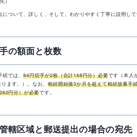
先）
点について、詳しく、そして、わかりやすく丁寧に説明して
手の額面と枚数
手続では、
84
円切手が
2
枚（合計
168
円分）必要
です（本人
なります。）。なお、
相続開始後
3
か月を超えて相続放棄手
262
円分）が必要
です。
管轄区域と郵送提出の場合の宛先