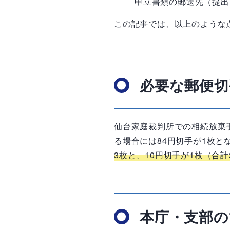
申立書類の郵送先（提出
この記事では、以上のような
必要な郵便切
仙台家庭裁判所での相続放棄
る場合には
84
円切手が
1
枚と
3
枚と、
10
円切手が
1
枚（合計
本庁・支部の