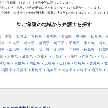
0年11月30日）時点における法令等に基づいています。
正等により、記事の内容が現状にそぐわなくなっている場合がございます。
、弁護士、税理士その他の専門家に最新の法令等について確認することをおす
ご希望の地域から弁護士を探す
location_on
道・東北
北海道
青森県
岩手県
宮城県
秋田県
山形県
関東
茨城県
栃木県
群馬県
埼玉県
千葉県
東京都
神奈
潟県
富山県
石川県
福井県
山梨県
長野県
岐阜県
静岡
畿
三重県
滋賀県
京都府
大阪府
兵庫県
奈良県
和歌山
鳥取県
島根県
岡山県
広島県
山口県
徳島県
香川県
愛
福岡県
佐賀県
長崎県
熊本県
大分県
宮崎県
鹿児島