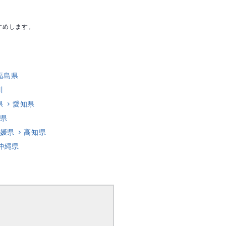
すめします。
福島県
川
県
愛知県
県
媛県
高知県
沖縄県