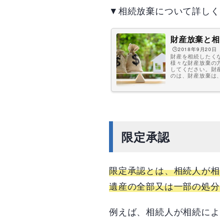
▼相続放棄について詳しく
財産放棄と相
🕒️2018年9月20日
財産を相続したく
様々な財産放棄の
してください。財
のは、財産放棄は
限定承認
限定承認とは、相続人が相
遺産の全部又は一部の処分
例えば、相続人が相続によ