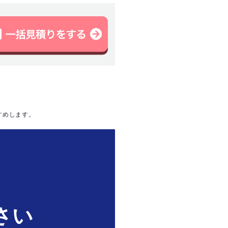
すめします。
は
さい