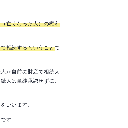
人（亡くなった人）の権利
めて相続するということ
で
続人が自前の財産で相続人
相続人は単純承認せずに、
とをいいます。
とです。