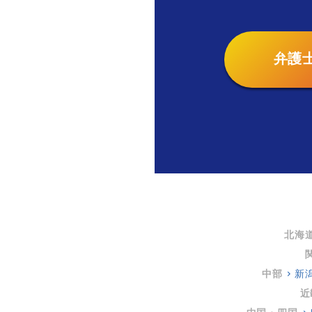
弁護
北海
中部
新
近