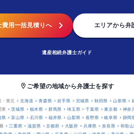
chevron_right
士費用
一括見積りへ
エリアから
弁
遺産相続弁護士ガイド
ご希望の地域から弁護士を探す
location_on
道・東北
北海道
青森県
岩手県
宮城県
秋田県
山形県
関東
茨城県
栃木県
群馬県
埼玉県
千葉県
東京都
神奈
潟県
富山県
石川県
福井県
山梨県
長野県
岐阜県
静岡
畿
三重県
滋賀県
京都府
大阪府
兵庫県
奈良県
和歌山