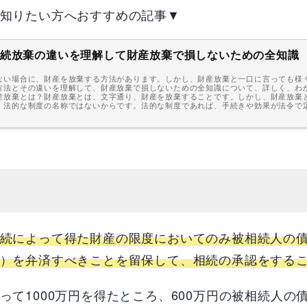
知りたい方へおすすめの記事▼
続放棄の違いを理解して財産放棄で損しないための全知識
ない場合に、財産を放棄する方法があります。しかし、財産放棄と一口に言っても様
方法とその違いを理解して、財産放棄で損しないための全知識について、詳しく、わ
産放棄とは？財産放棄とは、文字通り、財産を放棄することです。しかし、財産放棄
、法的な制度の名称ではないからです。法的な制度であれば、手続きや効果が法令で定め
続によって得た財産の限度においてのみ被相続人の
）を弁済すべきことを留保して、相続の承認をする
って
1000
万円を得たところ、
600
万円の被相続人の