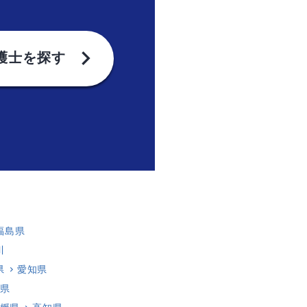
chevron_right
護士を探す
福島県
川
県
愛知県
県