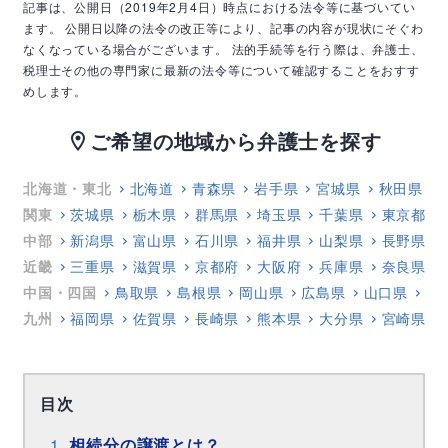
記事は、公開日（2019年2月4日）時点における法令等に基づいてい
ます。
公開日以降の法令の改正等により、記事の内容が現状にそぐわ
なくなっている場合がございます。
法的手続等を行う際は、弁護士、
税理士その他の専門家に最新の法令等について確認することをおすす
めします。
ご希望の地域から弁護士を探す
location_on
北海道・東北
北海道
青森県
岩手県
宮城県
秋田県
関東
茨城県
栃木県
群馬県
埼玉県
千葉県
東京都
中部
新潟県
富山県
石川県
福井県
山梨県
長野県
近畿
三重県
滋賀県
京都府
大阪府
兵庫県
奈良県
中国・四国
鳥取県
島根県
岡山県
広島県
山口県
徳
九州
福岡県
佐賀県
長崎県
熊本県
大分県
宮崎県
目次
相続分の譲渡とは？