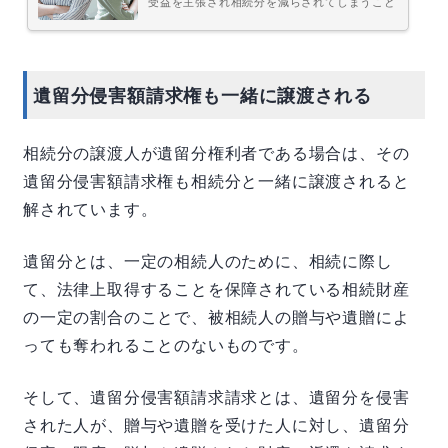
受益を主張され相続分を減らされてしまうこと
があります。また反対に、他の相続人が生前贈
与や、遺贈で特定の人が財産を譲り受けていた
ら、特別受益を主張することによって相続分を
増やすこともできます。この記事では、生前贈
与や遺贈を考えている人も、受贈する人も、そ
れに関係する相続人も、どの立場の人でも知っ
遺留分侵害額請求権も一緒に譲渡される
ておいた方がよい特別受益について分かりやす
く説明します。是非参考にしてください。特別
受益とは？特別受益とは、相続人が複...
相続分の譲渡人が遺留分権利者である場合は、その
遺留分侵害額請求権も相続分と一緒に譲渡されると
解されています。
遺留分とは、一定の相続人のために、相続に際し
て、法律上取得することを保障されている相続財産
の一定の割合のことで、被相続人の贈与や遺贈によ
っても奪われることのないものです。
そして、遺留分侵害額請求請求とは、遺留分を侵害
された人が、贈与や遺贈を受けた人に対し、遺留分