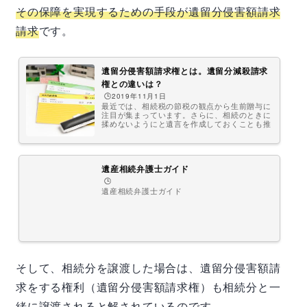
その保障を実現するための手段が遺留分侵害額請求
請求
です。
遺留分侵害額請求権とは。遺留分減殺請求
権との違いは？
🕒️2019年11月1日
最近では、相続税の節税の観点から生前贈与に
注目が集まっています。さらに、相続のときに
揉めないようにと遺言を作成しておくことも推
奨されています。しかし、実際に、自分が生前
贈与や遺言で不公平な扱いを受ける側になって
しまったら納得いかない人も多いのではないで
しょうか？そこで、遺言や贈与で持っていかれ
た相続財産分の金額を、全部ではありません
遺産相続弁護士ガイド
が、請求することができる権利「遺留分侵害額
🕒️
請求権」について解説します。是非、参考にし
遺産相続弁護士ガイド
てください。 遺留分でお悩みの方はまずは弁
護士にご相談ください ...
そして、相続分を譲渡した場合は、遺留分侵害額請
求をする権利（遺留分侵害額請求権）も相続分と一
緒に譲渡されると解されているのです。