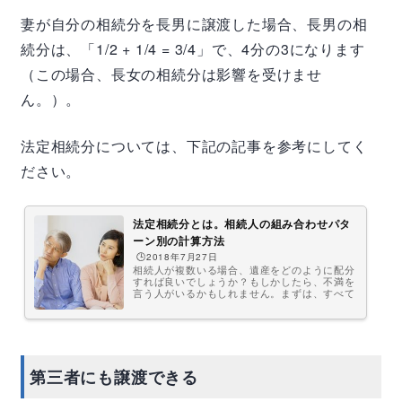
妻が自分の相続分を長男に譲渡した場合、長男の相
続分は、「1/2 + 1/4 = 3/4」で、4分の3になります
（この場合、長女の相続分は影響を受けませ
ん。）。
法定相続分については、下記の記事を参考にしてく
ださい。
法定相続分とは。相続人の組み合わせパタ
ーン別の計算方法
🕒️2018年7月27日
相続人が複数いる場合、遺産をどのように配分
すれば良いでしょうか？もしかしたら、不満を
言う人がいるかもしれません。まずは、すべて
の遺産の合計額を調べて、相続税の金額を算出
しないといけません。相続税申告は、故人の死
を知った翌日から10か月以内と決まっているの
で、早めに準備に取り掛かりましょう。そし
て、株式の名義変更や、売却した場合は確定申
告が必要になることも。株式を相続する方など
第三者にも譲渡できる
は是非、参考にしてください。法定相続分と
は？法定相続分の意味法定相続分とは、法律で
定められた相続財産の受け取り分（割合）...