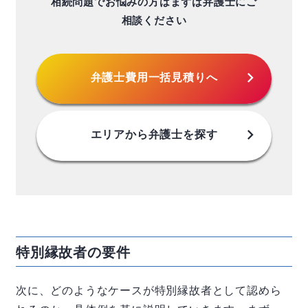
相続問題でお悩みの方はまずは弁護士にご
相談ください
chevron_right
弁護士費用
一括見積りへ
chevron_right
エリアから
弁護士を探す
特別縁故者の要件
次に、どのようなケースが特別縁故者として認めら