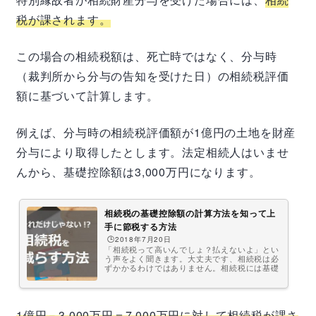
税が課されます。
この場合の相続税額は、死亡時ではなく、分与時
（裁判所から分与の告知を受けた日）の相続税評価
額に基づいて計算します。
例えば、分与時の相続税評価額が1億円の土地を財産
分与により取得したとします。法定相続人はいませ
んから、基礎控除額は3,000万円になります。
相続税の基礎控除額の計算方法を知って上
手に節税する方法
🕒️2018年7月20日
「相続税って高いんでしょ？払えないよ」とい
う声をよく聞きます。大丈夫です、相続税は必
ずかかるわけではありません。相続税には基礎
控除があり、財産の価額が基礎控除以下なら相
続税がかかりません。この基礎控除額は相続人
の人数によって変わります。相続税がかかるか
どうか、まずは基礎控除がいくらか把握してお
1億円－3,000万円＝7,000万円に対して相続税が課さ
きましょう。もし相続税が発生していた場合、