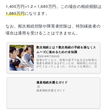
す。では、「2割加算の対象の人に相続しない
1,400万円×1.2＝1,680万円。この場合の相続税額は
ほうが良いか？」というとそうでもなかったり
します。それは、生前贈与と組み合わせると効
果的な場合もあるからです。この記事では、相
1,680万円
になります。
続税の2割加算について、計算例と合わせて解
説していきます。相続税額の2割加算とは？...
なお、相次相続控除や障害者控除は、特別縁故者の
場合は適用を受けることはできません。
数次相続とは？数次相続の手続を損なくス
ムーズに進めるための全知識
🕒️2018年7月23日
祖母が亡くなり、祖母の息子である父が祖母の
遺産を相続するはずだったが、相続前にその父
が亡くなってしまった。そのような場合に、父
が相続するはずだった祖母の遺産を相続するこ
とはできるのでしょうか？また、祖母の遺産は
相続して、父の遺産は放棄するというようなこ
とはできるのでしょうか？このような複雑なケ
ースでは遺産分割協議書は、どのように記述す
遺産相続弁護士ガイド
ればよいのでしょうか？祖母の残してくれた不
🕒️
動産を登記する際に、父を省略して直接自分に
遺産相続弁護士ガイド
登記を移すことはできるのでしょうか？相続税
はどうなるのでしょうか？父の分も含...