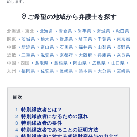
めします。
ご希望の地域から弁護士を探す
location_on
北海道・東北
北海道
青森県
岩手県
宮城県
秋田県
関東
茨城県
栃木県
群馬県
埼玉県
千葉県
東京都
中部
新潟県
富山県
石川県
福井県
山梨県
長野県
近畿
三重県
滋賀県
京都府
大阪府
兵庫県
奈良県
中国・四国
鳥取県
島根県
岡山県
広島県
山口県
徳
九州
福岡県
佐賀県
長崎県
熊本県
大分県
宮崎県
目次
特別縁故者とは？
特別縁故者になるための流れ
特別縁故者の要件
特別縁故者であることの証明方法
特別縁故者に対する相続財産分与の申立て