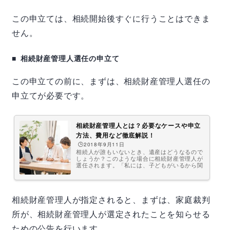
この申立ては、相続開始後すぐに行うことはできま
せん。
相続財産管理人選任の申立て
この申立ての前に、まずは、相続財産管理人選任の
申立てが必要です。
相続財産管理人とは？必要なケースや申立
方法、費用など徹底解説！
🕒️2018年9月11日
相続人が誰もいないとき、遺産はどうなるので
しょうか？このような場合に相続財産管理人が
選任されます。「私には、子どもがいるから関
係ない」そう思う方もおられるでしょう。で
も、もし、全員が相続放棄をしたら…。少子高
齢化の日本では、相続財産管理人による遺産の
整理は珍しいことではなくなるかもしれませ
相続財産管理人が指定されると、まずは、家庭裁判
ん。是非参考にしてください。相続財産管理人
とは？相続財産管理人とは、相続人がいない場
合や、すべての相続人が相続放棄や限定承認し
所が、相続財産管理人が選定されたことを知らせる
た場合等に、相続人の代わりに相続財産を管理
する人のことです。相続財産管理人は、申立...
ための公告を行います。