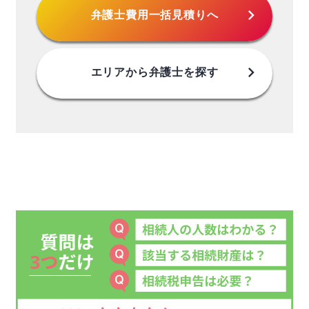
chevron_right
弁護士費用
一括見積りへ
chevron_right
エリアから
弁護士を探す