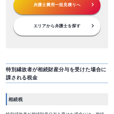
chevron_right
弁護士費用
一括見積りへ
chevron_right
エリアから
弁護士を探す
特別縁故者が相続財産分与を受けた場合に
課される税金
相続税
特別縁故者が相続財産分与を受けた場合には、
相続