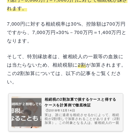
申告が遅れると、延滞税や無申告加算税がかか
ってしまいます。また、基礎控除のほかにも相
れます。
続税額の控除、軽減できる制度があります。合
わせて紹介しますね。相続税の計算方...
7,000円に対する相続税率は30%、控除額は700万円
ですから、7,000万円×30%－700万円＝1,400万円と
なります。
そして、特別縁故者は、被相続人の一親等の血族に
は当たらないため、相続税額に
2割
が加算されます。
この2割加算については、以下の記事をご覧くださ
い。
相続税の2割加算で損するケースと得する
ケースを計算例で徹底検証
🕒️2018年12月14日
実は、誰に遺産を相続させるかによって、相続
税が2割増しで加算されることがあります（2割
加算）。この対象となる人は、被相続人の一親
等の血族（代襲相続人を含む）と配偶者以外の
人です。例えば、亡くなった人の祖父祖母、兄
弟姉妹、姪や甥、孫などが2割加算の対象で