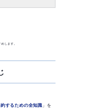
すめします。
じ
」を
節約するための全知識