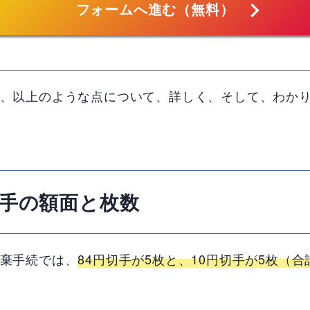
chevron_right
フォームへ進む（無料）
、以上のような点について、詳しく、そして、わか
手の額面と枚数
棄手続では、
84
円切手が
5
枚と、
10
円切手が
5
枚（合