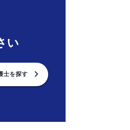
は
さい
chevron_right
護士を探す