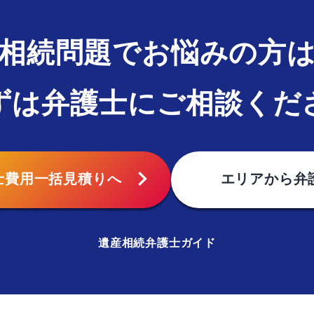
相続問題でお悩みの方
ずは弁護士にご相談くだ
chevron_right
士費用
一括見積りへ
エリアから
弁
遺産相続弁護士ガイド