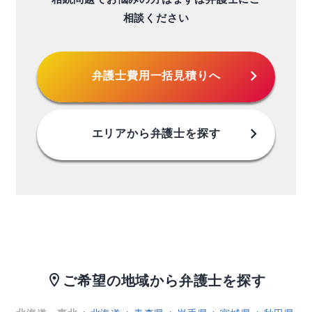
相談ください
chevron_right
弁護士費用
一括見積りへ
chevron_right
エリアから
弁護士を探す
ご希望の地域から弁護士を探す
location_on