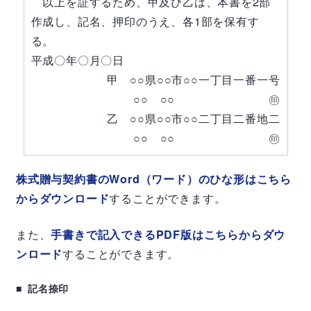
以上を証するため、甲及び乙は、本書を2部
作成し、記名、押印のうえ、各1部を保有す
る。
平成〇年〇月〇日
甲 ○○県○○市○○一丁目一番一号
○○ ○○ ㊞
乙 ○○県○○市○○二丁目二番地二
○○ ○○ ㊞
株式贈与契約書のWord（ワード）のひな形はこちら
からダウンロード
することができます。
また、
手書きで記入できるPDF版はこちらからダウ
ンロード
することができます。
記名捺印