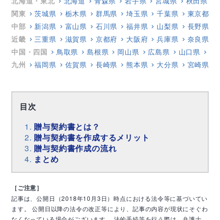
北海道・東北
北海道
青森県
岩手県
宮城県
秋田県
関東
茨城県
栃木県
群馬県
埼玉県
千葉県
東京都
中部
新潟県
富山県
石川県
福井県
山梨県
長野県
近畿
三重県
滋賀県
京都府
大阪府
兵庫県
奈良県
中国・四国
鳥取県
島根県
岡山県
広島県
山口県
徳
九州
福岡県
佐賀県
長崎県
熊本県
大分県
宮崎県
目次
贈与契約書とは？
贈与契約書を作成するメリット
贈与契約書作成の流れ
まとめ
［ご注意］
記事は、公開日（2018年10月3日）時点における法令等に基づいてい
ます。
公開日以降の法令の改正等により、記事の内容が現状にそぐわ
なくなっている場合がございます。
法的手続等を行う際は、弁護士、