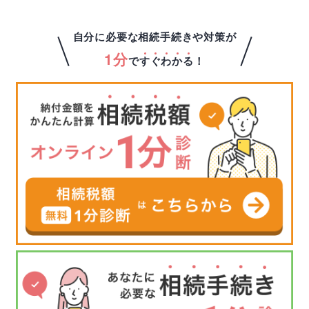
自分に必要な相続手続きや対策が
1分
で
す
ぐ
わ
か
る
！