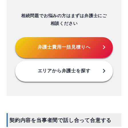
相続問題でお悩みの方はまずは弁護士にご
相談ください
chevron_right
弁護士費用
一括見積りへ
chevron_right
エリアから
弁護士を探す
契約内容を当事者間で話し合って合意する