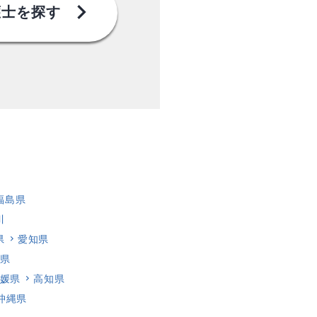
chevron_right
護士を探す
福島県
川
県
愛知県
県
媛県
高知県
沖縄県