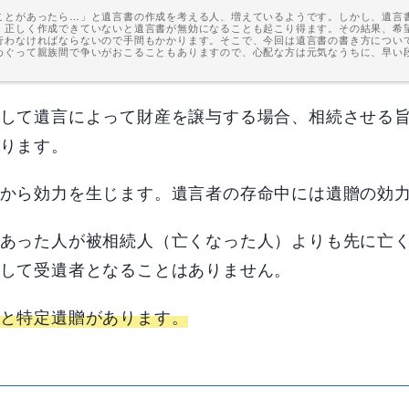
ことがあったら…」と遺言書の作成を考える人、増えているようです。しかし、遺言
、正しく作成できていないと遺言書が無効になることも起こり得ます。その結果、希
行わなければならないので手間もかかります。そこで、今回は遺言書の書き方につい
めぐって親族間で争いがおこることもありますので、心配な方は元気なうちに、早い段階
して遺言によって財産を譲与する場合、相続させる
ります。
から効力を生じます。遺言者の存命中には遺贈の効
あった人が被相続人（亡くなった人）よりも先に亡
して受遺者となることはありません。
と特定遺贈があります。