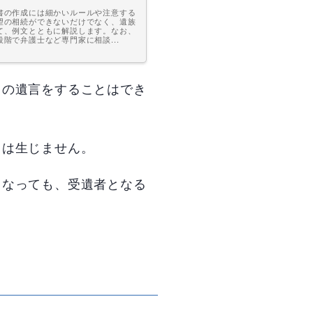
書の作成には細かいルールや注意する
望の相続ができないだけでなく、遺族
て、例文とともに解説します。なお、
で弁護士など専門家に相談...
旨の遺言をすることはでき
力は生じません。
くなっても、受遺者となる