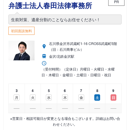
PR
弁護士法人春田法律事務所
生前対策、遺産分割のことならお任せください！
初回面談無料
石川県金沢市武蔵町1-16 CROSS武蔵町5階
（旧：石川商事ビル）
金沢/北鉄金沢駅
（受付時間）（定休日）月曜日・火曜日・水曜
日・木曜日・金曜日・土曜日・日曜日・祝日
3
4
5
6
7
8
9
月
火
水
木
金
土
日
※営業日・相談可能日が変更となる場合もございます。詳細はお問い合
わせください。