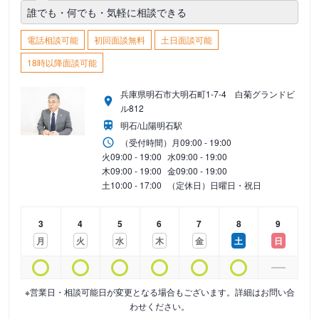
誰でも・何でも・気軽に相談できる
電話相談可能
初回面談無料
土日面談可能
18時以降面談可能
兵庫県明石市大明石町1-7-4 白菊グランドビ
ル812
明石/山陽明石駅
（受付時間）
月
09:00 - 19:00
火
09:00 - 19:00
水
09:00 - 19:00
木
09:00 - 19:00
金
09:00 - 19:00
土
10:00 - 17:00
（定休日）日曜日・祝日
3
4
5
6
7
8
9
月
火
水
木
金
土
日
※営業日・相談可能日が変更となる場合もございます。詳細はお問い合
わせください。