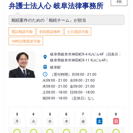
PR
弁護士法人心 岐阜法律事務所
相続案件のための「相続チーム」が担当
電話相談可能
初回面談無料
土日面談可能
18時以降面談可能
岐阜県岐阜市神田町9-4 KJビル4F（旧表示：
岐阜県岐阜市神田町9-11 KJビル4F）
岐阜駅
（受付時間）
月
09:00 - 21:00
火
09:00 - 21:00
水
09:00 - 21:00
木
09:00 - 21:00
金
09:00 - 21:00
土
09:00 - 18:00
日
09:00 - 18:00
祝
09:00 - 18:00
（定休日）なし
3
4
5
6
7
8
9
月
火
水
木
金
土
日