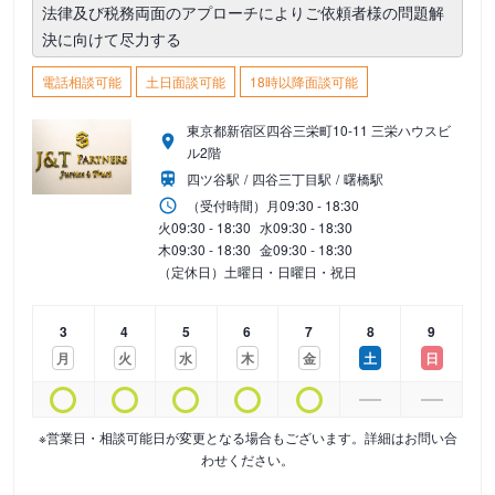
法律及び税務両面のアプローチによりご依頼者様の問題解
決に向けて尽力する
電話相談可能
土日面談可能
18時以降面談可能
東京都新宿区四谷三栄町10-11 三栄ハウスビ
ル2階
四ツ谷駅
四谷三丁目駅
曙橋駅
（受付時間）
月
09:30 - 18:30
火
09:30 - 18:30
水
09:30 - 18:30
木
09:30 - 18:30
金
09:30 - 18:30
（定休日）土曜日・日曜日・祝日
3
4
5
6
7
8
9
月
火
水
木
金
土
日
※営業日・相談可能日が変更となる場合もございます。詳細はお問い合
わせください。