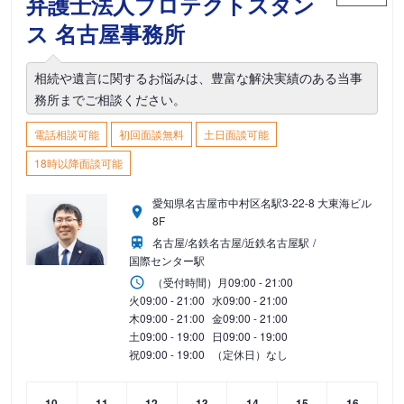
弁護士法人プロテクトスタン
ス 名古屋事務所
相続や遺言に関するお悩みは、豊富な解決実績のある当事
務所までご相談ください。
電話相談可能
初回面談無料
土日面談可能
18時以降面談可能
愛知県名古屋市中村区名駅3-22-8 大東海ビル
8F
名古屋/名鉄名古屋/近鉄名古屋駅
国際センター駅
（受付時間）
月
09:00 - 21:00
火
09:00 - 21:00
水
09:00 - 21:00
木
09:00 - 21:00
金
09:00 - 21:00
土
09:00 - 19:00
日
09:00 - 19:00
祝
09:00 - 19:00
（定休日）なし
10
11
12
13
14
15
16