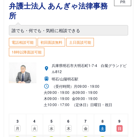
PR
弁護士法人 あんぎゃ法律事務
所
誰でも・何でも・気軽に相談できる
電話相談可能
初回面談無料
土日面談可能
18時以降面談可能
兵庫県明石市大明石町1-7-4 白菊グランドビ
ル812
明石/山陽明石駅
（受付時間）
月
09:00 - 19:00
火
09:00 - 19:00
水
09:00 - 19:00
木
09:00 - 19:00
金
09:00 - 19:00
土
10:00 - 17:00
（定休日）日曜日・祝日
3
4
5
6
7
8
9
月
火
水
木
金
土
日