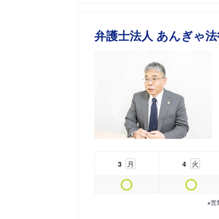
弁護士法人 あんぎゃ法
3
月
4
火
※営