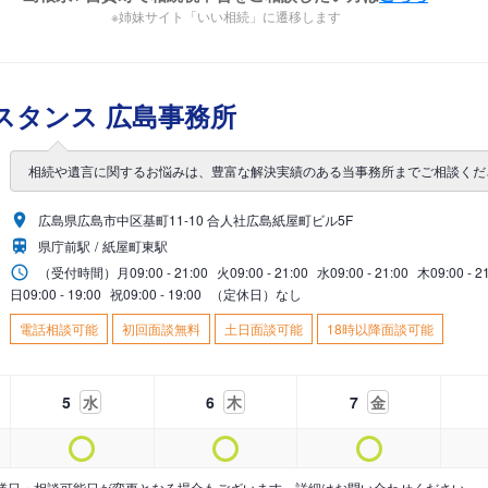
※姉妹サイト「いい相続」に遷移します
スタンス 広島事務所
相続や遺言に関するお悩みは、豊富な解決実績のある当事務所までご相談くだ
広島県広島市中区基町11-10 合人社広島紙屋町ビル5F
県庁前駅
紙屋町東駅
（受付時間）
月
09:00 - 21:00
火
09:00 - 21:00
水
09:00 - 21:00
木
09:00 - 2
日
09:00 - 19:00
祝
09:00 - 19:00
（定休日）なし
電話相談可能
初回面談無料
土日面談可能
18時以降面談可能
5
水
6
木
7
金
業日・相談可能日が変更となる場合もございます。詳細はお問い合わせください。