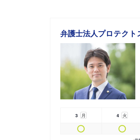
弁護士法人プロテクト
3
月
4
火
※営