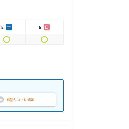
8
土
9
日
検討リストに
追加