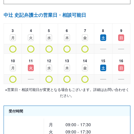
定型・作成料：110,000円（税込）
非定型・作成料：165,000円（税込）～
中辻 史記弁護士の営業日・相談可能日
※対象となる相続分の時価相当額を基準に決定
3
4
5
6
7
8
9
・相続放棄
月
火
水
木
金
土
日
手数料：110,000円（税込）～
※申述期間が経過している場合、複数人の場合は要相談
・遺留分侵害額請求
10
11
12
13
14
15
16
着手金：110,000円（税込）～
月
火
水
木
金
土
日
※請求金額を基準に決定、調停等移行時は追加あり
報酬金：経済的利益に応じて決定、詳しくはご面談時にご説明いた
します。
※営業日・相談可能日が変更となる場合もございます。詳細はお問い合わせく
ださい。
・遺産分割協議
着手金：110,000円（税込）～
受付時間
※請求金額を基準に決定、調停等移行時は追加あり
月
09:00 - 17:30
報酬金：経済的利益に応じて決定、詳しくはご面談時にご説明いた
火
09:00 - 17:30
します