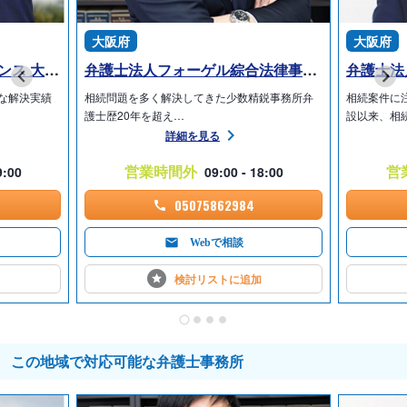
大阪府
大阪府
弁護士法人プロテクトスタンス 大阪事務所
弁護士法人フォーゲル綜合法律事務所 南森町事務所
な解決実績
相続問題を多く解決してきた少数精鋭事務所弁
相続案件に
護士歴20年を超え…
設以来、相
詳細を見る
営業時間外
営
9:00
09:00 - 18:00
05075862984
Webで相談
検討リストに
追加
この地域で対応可能な弁護士事務所