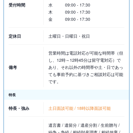
受付時間
水
09:00 - 17:30
なお、分割対象の遺産の範囲及び相続分に争いがない場合は、対象
木
09:00 - 17:30
となる相続分の時価相当額の3分の1を経済的利益とします
金
09:00 - 17:30
・遺産分割協議書作成
作成料：110,000円（税込）～
定休日
土曜日・日曜日・祝日
営業時間は電話対応が可能な時間帯（但
し、12時～12時45分は留守電対応）で
備考
あり、それ以外の時間帯や土・日であっ
ても事前予約に基づきご相談対応は可能
です。
特長
特長・強み
土日面談可能 / 18時以降面談可能
遺言書 / 遺留分 / 遺産分割 / 生前贈与 /
紛争・争続 / 相続財産調査 / 相続放棄 /