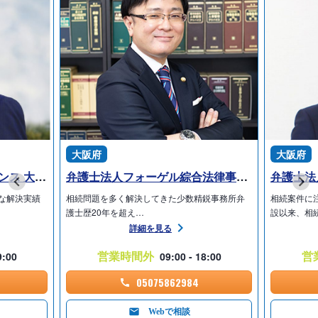
大阪府
大阪府
弁護士法人プロテクトスタンス 大阪事務所
弁護士法人フォーゲル綜合法律事務所 南森町事務所
な解決実績
相続問題を多く解決してきた少数精鋭事務所弁
相続案件に
護士歴20年を超え…
設以来、相
詳細を見る
営業時間外
営
9:00
09:00 - 18:00
05075862984
Webで相談