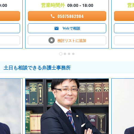
営業時間外
営
9:00
09:00 - 18:00
05075862984
Webで相談
検討リストに
追加
土日も相談できる弁護士事務所