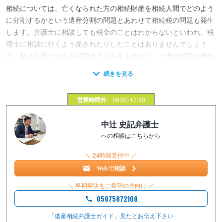
相続については、亡くなられた方の相続財産を相続人間でどのよう
に分割するかという遺産分割の問題とあわせて相続税の問題も発生
します。弁護士に相談しても税金のことはわからないといわれ、税
理士に相談に行くよう促されたりしたことはありませんでしょう
か。私は弁護士であり税理士でもありますので、一度の相談の機会
に、税負担の面も考慮して多面的かつ総合的に適切なアドバイスを
行うことが可能です。
営業時間外
09:00-17:30
例えば、遺産分割協議の依頼を受けた際、交渉や家庭裁判所での調
停による合意を目指すだけではなく、相続財産の評価をもとに当事
中辻 史記弁護士
者間の税負担や利害関係を考慮して適正・妥当な解決を図ることが
への相談はこちらから
できますし、相続税の申告をご依頼いただくこともできます。
＼ 24時間受付中 ／
■料金体系
Webで相談
・法律相談
＼ 早期解決をご希望の方向け ／
相談料：5,500円/1時間まで、以後30分毎に同額を加算
05075872108
・遺言書作成
「遺産相続弁護士ガイド」見たと
お伝え下さい