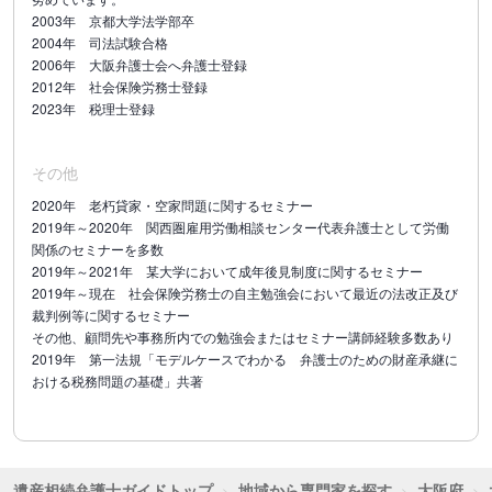
2003年 京都大学法学部卒
2004年 司法試験合格
2006年 大阪弁護士会へ弁護士登録
2012年 社会保険労務士登録
2023年 税理士登録
その他
2020年 老朽貸家・空家問題に関するセミナー
2019年～2020年 関西圏雇用労働相談センター代表弁護士として労働
関係のセミナーを多数
2019年～2021年 某大学において成年後見制度に関するセミナー
2019年～現在 社会保険労務士の自主勉強会において最近の法改正及び
裁判例等に関するセミナー
その他、顧問先や事務所内での勉強会またはセミナー講師経験多数あり
2019年 第一法規「モデルケースでわかる 弁護士のための財産承継に
おける税務問題の基礎」共著
遺産相続弁護士ガイドトップ
地域から専門家を探す
大阪府