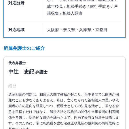
対応分野
成年後見 / 相続手続き / 銀行手続き / 戸
籍収集 / 相続人調査
対応地域
大阪府・奈良県・兵庫県・京都府
所属弁護士のご紹介
代表弁護士
中辻 史記
弁護士
経歴
遺産相続の問題は、相続人の間で確執が起こり、当事者間では解決が困
難なことも少なくありません。私は、亡くなられた被相続人の思いや依
頼者の方の意向を尊重しつつ、税理士としての知見も活かし、単なる合
意を目指すだけではなく、解決方法と税負担の関係や当事者間の利害関
係を考慮し、総合的な戦術を練った上で、円満で妥当な解決を目指しま
す。そのために、常に相続税を含む法改正や最新の裁判例の情報取得に
努めています。