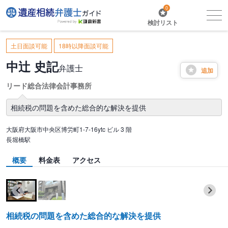
0
検討リスト
土日面談可能
18時以降面談可能
中辻 史記
弁護士
追加
リード総合法律会計事務所
相続税の問題を含めた総合的な解決を提供
大阪府大阪市中央区博労町1-7-16ytc ビル 3 階
長堀橋駅
概要
料金表
アクセス
相続税の問題を含めた総合的な解決を提供