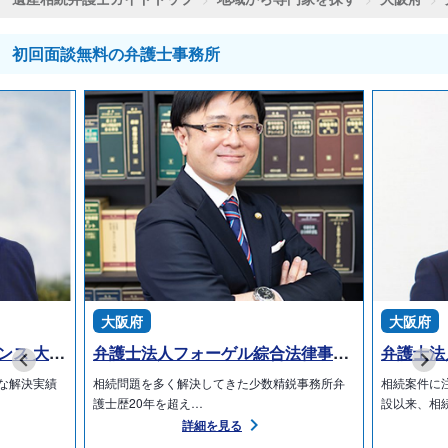
初回面談無料の弁護士事務所
大阪府
大阪府
弁護士法人プロテクトスタンス 大阪事務所
弁護士法人フォーゲル綜合法律事務所 南森町事務所
な解決実績
相続問題を多く解決してきた少数精鋭事務所弁
相続案件に
護士歴20年を超え…
設以来、相
詳細を見る