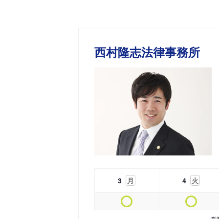
西村隆志法律事務所
3
月
4
火
※営