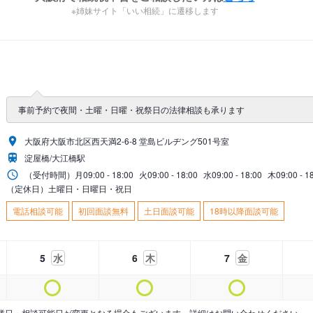
※姉妹サイト「いい相続」に遷移します
事前予約で夜間・土曜・日曜・祝祭日の法律相談も承ります
大阪府大阪市北区西天満2-6-8 堂島ビルヂング501号室
淀屋橋/大江橋駅
（受付時間）
月
09:00 - 18:00
火
09:00 - 18:00
水
09:00 - 18:00
木
09:00 - 1
（定休日）土曜日・日曜日・祝日
電話相談可能
初回面談無料
土日面談可能
18時以降面談可能
5
水
6
木
7
金
業日・相談可能日が変更となる場合もございます。詳細はお問い合わせください。