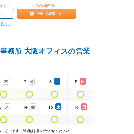
向け ／
＼ 24時間受付中 ／
3
Webで相談
」見たと
事務所 大阪オフィスの営業
6
木
7
金
8
土
9
日
3
木
14
金
15
土
16
日
もございます。詳細はお問い合わせください。