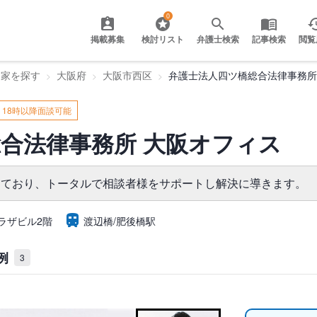
0
掲載募集
検討リスト
弁護士検索
記事検索
閲覧
門家を探す
大阪府
大阪市西区
弁護士法人四ツ橋総合法律事務所
18時以降面談可能
合法律事務所 大阪オフィス
っており、トータルで相談者様をサポートし解決に導きます。
プラザビル2階
渡辺橋/肥後橋駅
例
3