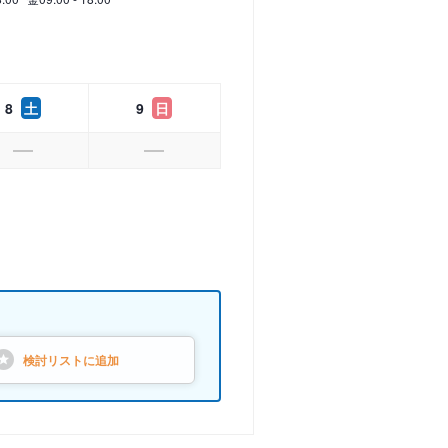
8
土
9
日
検討リストに
追加