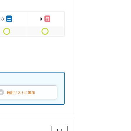
8
土
9
日
検討リストに
追加
PR