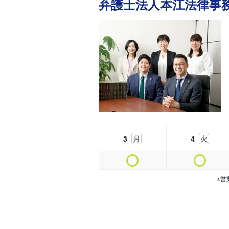
弁護士法人本江法律事
3
月
4
火
※営