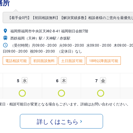
務所
【着手金0円】【初回相談無料】【解決実績多数】相談者様のご意向を最優先
福岡県福岡市中央区天神2-8-41 福岡朝日会館7階
西鉄福岡（天神）駅
天神駅
赤坂駅
（受付時間）
月
09:00 - 20:00
火
09:00 - 20:00
水
09:00 - 20:00
木
09:00 - 2
日
09:00 - 20:00
祝
09:00 - 20:00
（定休日）なし
電話相談可能
初回面談無料
土日面談可能
18時以降面談可能
5
水
6
木
7
金
業日・相談可能日が変更となる場合もございます。詳細はお問い合わせください。
詳しくはこちら