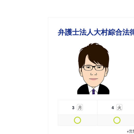
弁護士法人大村綜合法
3
月
4
火
※営