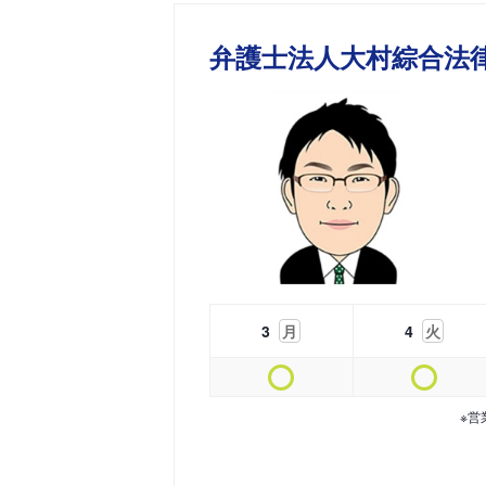
弁護士法人大村綜合法
3
月
4
火
※営